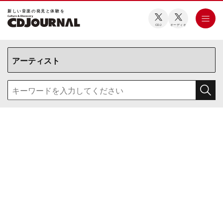
新しい⾳楽の発⾒と体験を
CDJ
オーディオ