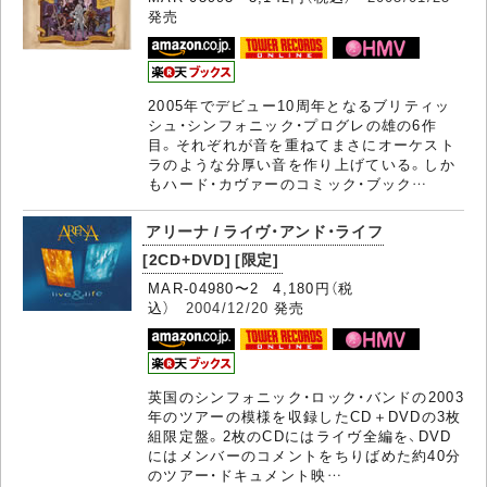
発売
2005年でデビュー10周年となるブリティッ
シュ・シンフォニック・プログレの雄の6作
目。それぞれが音を重ねてまさにオーケスト
ラのような分厚い音を作り上げている。しか
もハード・カヴァーのコミック・ブック…
アリーナ / ライヴ・アンド・ライフ
[2CD+DVD] [限定]
MAR-04980〜2 4,180円（税
込）
2004/12/20
発売
英国のシンフォニック・ロック・バンドの2003
年のツアーの模様を収録したCD＋DVDの3枚
組限定盤。2枚のCDにはライヴ全編を、DVD
にはメンバーのコメントをちりばめた約40分
のツアー・ドキュメント映…