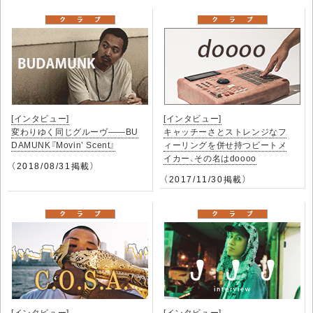
[インタビュー]
[インタビュー]
変わりゆく同じグルーヴ――BU
キャッチーさとストレンジなフ
DAMUNK『Movin’ Scent』
ィーリングを併せ持つビートメ
イカー、その名はdoooo
（2018/08/31掲載）
（2017/11/30掲載）
[インタビュー]
[インタビュー]