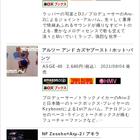
ラッパーの写楽とDJ／プロデューサーのAru-
2によるジョイント・アルバム。生々しく重厚
で情緒あふれるサウンドが織りなすビートの
上を、豊かなメロディセンスで歌も交えて
淡々と紡いでいくラップ。強烈な化学…
アルツー アンド カズヤブースト / ホット・パ
ンツ
ASGE-40 2,640円（税込）
2021/08/04
発
売
プロデューサー／トラックメイカーのAru-2
と日本随一のトークボックス・プレイヤーの
Kzyboostによる1stアルバム。アナログシン
セのベース・ラインとトークボックスが絡む
フューチャーファンクなど、…
NF Zessho×Arμ-2 / アキラ