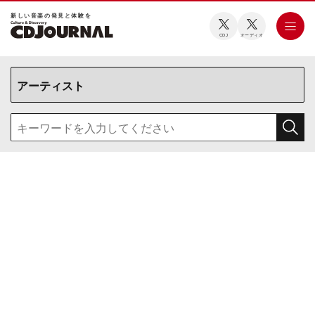
新しい⾳楽の発⾒と体験を
CDJ
オーディオ