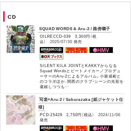
CD
SQUAD WORDS & Aru-2 / 路傍囃子
OILRECCD-039 3,300円（税
込）
2025/07/30
発売
SILENT KILA JOINTとKAKKYからなる
Squad Wordsとビートメイカー／プロデュ
ーサーのAru-2によるアルバム。小袋成彬と
のコラボほか、関西のクラブ・シーンの光彩を
凝縮しつつも…
写楽×Aru-2 / Sakurazaka [紙ジャケット仕
様]
PCD-25429 2,750円（税込）
2024/11/06
発売