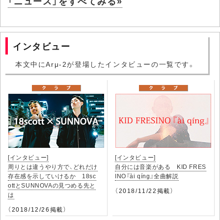
「ニュース」をすべてみる»
インタビュー
本文中にArμ-2が登場したインタビューの一覧です。
[インタビュー]
[インタビュー]
周りとは違うやり方で、どれだけ
自分には音楽がある KID FRES
存在感を示していけるか 18sc
INO『ài qíng』全曲解説
ottとSUNNOVAの見つめる先と
（2018/11/22掲載）
は
（2018/12/26掲載）