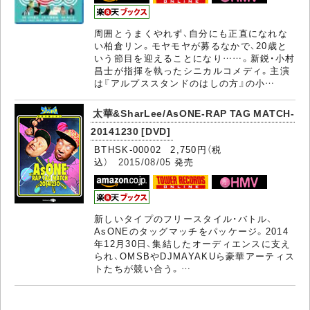
周囲とうまくやれず、自分にも正直になれな
い柏倉リン。モヤモヤが募るなかで、20歳と
いう節目を迎えることになり……。新鋭・小村
昌士が指揮を執ったシニカルコメディ。主演
は『アルプススタンドのはしの方』の小…
太華&SharLee/AsONE-RAP TAG MATCH-
20141230 [DVD]
BTHSK-00002 2,750円（税
込）
2015/08/05
発売
新しいタイプのフリースタイル・バトル、
AsONEのタッグマッチをパッケージ。2014
年12月30日、集結したオーディエンスに支え
られ、OMSBやDJMAYAKUら豪華アーティス
トたちが競い合う。…