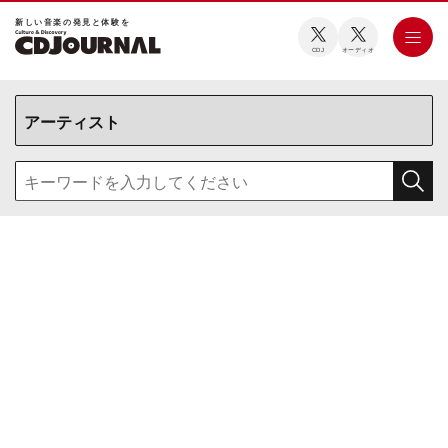
新しい⾳楽の発⾒と体験を
CDJ
オーディオ