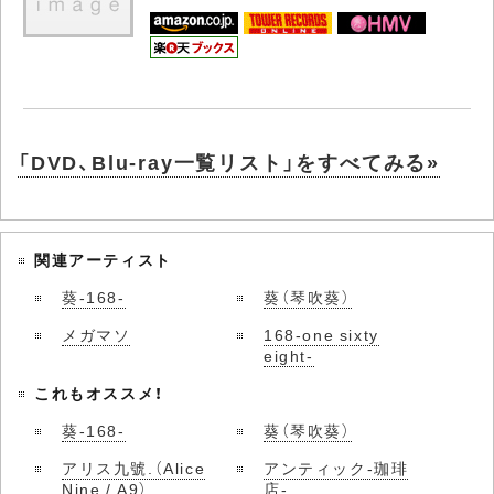
「DVD、Blu-ray一覧リスト」をすべてみる»
関連アーティスト
葵-168-
葵（琴吹葵）
メガマソ
168-one sixty
eight-
これもオススメ！
葵-168-
葵（琴吹葵）
アリス九號.（Alice
アンティック-珈琲
Nine / A9）
店-