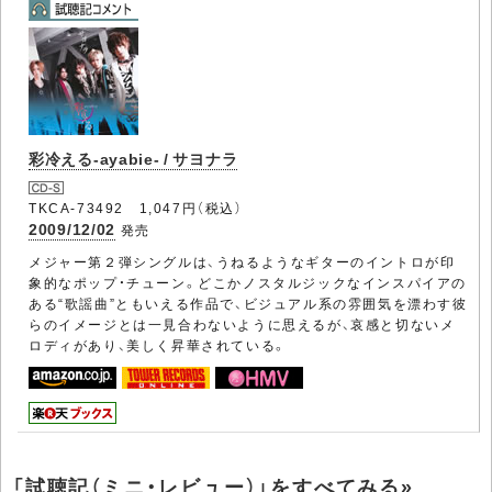
彩冷える-ayabie- / サヨナラ
TKCA-73492 1,047円（税込）
2009/12/02
発売
メジャー第２弾シングルは、うねるようなギターのイントロが印
象的なポップ・チューン。どこかノスタルジックなインスパイアの
ある“歌謡曲”ともいえる作品で、ビジュアル系の雰囲気を漂わす彼
らのイメージとは一見合わないように思えるが、哀感と切ないメ
ロディがあり、美しく昇華されている。
「試聴記（ミニ・レビュー）」をすべてみる»