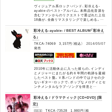
ヴィジュアル系ロック・バンド、彩冷える-
ayabie-のベスト・アルバム。未商品化音源を
含むファンからのリクエストで選ばれた上位
18曲が、全曲リマスタリングで楽しめる。…
彩冷える-ayabie- / BEST ALBUM「彩冷え
る」
TKCA-74069 3,157円（税込）
2014/05/07
発売
2010年に活動休止に入った彼らの、インディ
とメジャーにまたがる約６年間の軌跡を凝縮
したベスト盤。Ｖ系バンドの中ではクセの少
ないギター・ロックで、ポップなメロディとセ
ンチメンタルなラブ・ソングを得意と…
彩冷える / ドラマティック [CD+DVD] [限
定]
TKCA-73528 1,980円（税