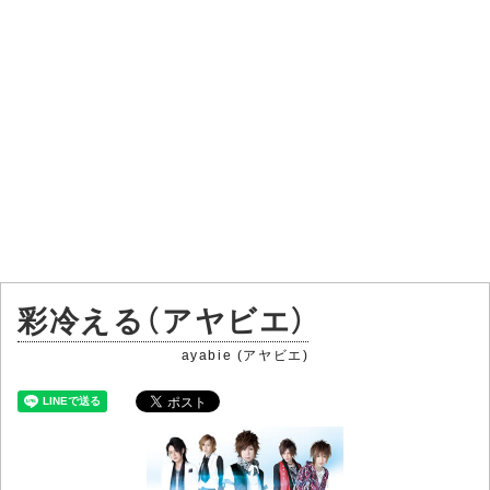
彩冷える（アヤビエ）
ayabie (アヤビエ)