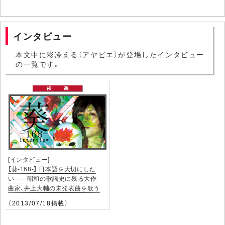
インタビュー
本文中に彩冷える（アヤビエ）が登場したインタビュー
の一覧です。
[インタビュー]
【葵-168-】 日本語を大切にした
い――昭和の歌謡史に残る大作
曲家、井上大輔の未発表曲を歌う
（2013/07/18掲載）