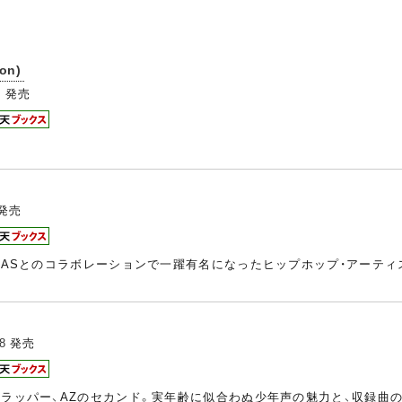
ion)
4
発売
発売
、NASとのコラボレーションで一躍有名になったヒップホップ・アーティ
8
発売
のラッパー、AZのセカンド。実年齢に似合わぬ少年声の魅力と、収録曲