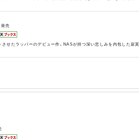
発売
ヒットさせたラッパーのデビュー作。NASが持つ深い悲しみを内包した
売