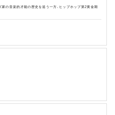
ズ家の音楽的才能の歴史を追う一方、ヒップホップ第2黄金期