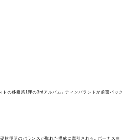
ストの移籍第1弾の3rdアルバム。ティンバランドが前面バック
の硬軟明暗のバランスが取れた構成に牽引される。ボーナス曲