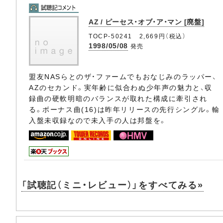
AZ / ピーセス・オブ・ア・マン [廃盤]
TOCP-50241 2,669円（税込）
1998/05/08
発売
盟友NASらとのザ・ファームでもおなじみのラッパー、
AZのセカンド。実年齢に似合わぬ少年声の魅力と、収
録曲の硬軟明暗のバランスが取れた構成に牽引され
る。ボーナス曲(16)は昨年リリースの先行シングル。輸
入盤未収録なので未入手の人は邦盤を。
「試聴記（ミニ・レビュー）」をすべてみる»