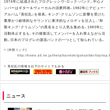
1974年に結成されたプログレッシヴ・ロック・バンド。中心メ
ンバーはギター＆ヴォーカルの須磨邦雄。1982年にデビュー・
アルバム『美狂乱』を発表。キング・クリムゾンに影響を受けた
重厚かつ叙情的なサウンドに東洋的なメロディを注入し、“和
製キング・クリムゾン”の異名をとり人気を集める。1983年に
活動休止するも、その後復活してメンバーを入れ替えながら活
動。日本のプログレの源流バンドの一つとして知られている。
[外部リンク]
http://home.att.ne.jp/theta/haretoki/gohan/bkr/top/top.
美狂乱の情報を以下のサイトでもみる
ニュース