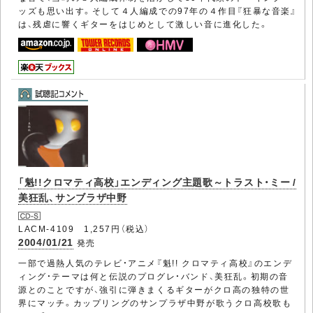
ッズも思い出す。そして４人編成での97年の４作目『狂暴な音楽』
は、残虐に響くギターをはじめとして激しい音に進化した。
「魁!!クロマティ高校」エンディング主題歌～トラスト・ミー /
美狂乱、サンブラザ中野
LACM-4109 1,257円（税込）
2004/01/21
発売
一部で過熱人気のテレビ・アニメ『魁!! クロマティ高校』のエンデ
ィング・テーマは何と伝説のプログレ・バンド、美狂乱。初期の音
源とのことですが、強引に弾きまくるギターがクロ高の独特の世
界にマッチ。カップリングのサンプラザ中野が歌うクロ高校歌も