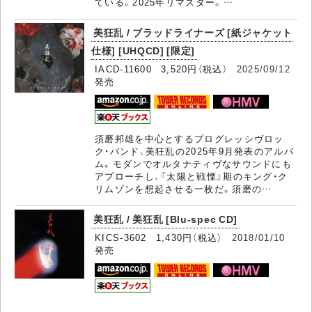
ている。2025年リマスター。…
美狂乱 / ブラッドライナーズ [紙ジャケット
仕様] [UHQCD] [限定]
IACD-11600 3,520円（税込）
2025/09/12
発売
須磨邦雄を中心とするプログレッシヴロッ
ク・バンド、美狂乱の2025年9月発表のアルバ
ム。モダンでオルタナティヴなサウンドにも
アプローチし、『太陽と戦慄』期のキング・ク
リムゾンを想起させる一枚だ。須磨の…
美狂乱 / 美狂乱 [Blu-spec CD]
KICS-3602 1,430円（税込）
2018/01/10
発売