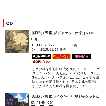
CD
美狂乱 / 五蘊 [紙ジャケット仕様] [SHM-
CD]
BELLE-254295 3,600円（税
込）
2025/11/25
発売
須磨邦雄を中心に結成されたプログレッシヴ
ロック・バンド、美狂乱が95年にリリースした
3枚目のスタジオ・アルバム。エスニックな風
味を加えた新境地として、日本文化の深層に
まで入り込んだ世界を描きだしている…
美狂乱 / 風魔 ライヴ Vol.2 [紙ジャケット仕
様] [SHM-CD]