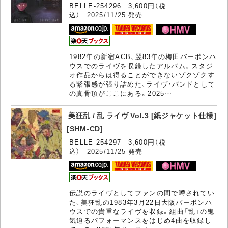
BELLE-254296 3,600円（税
込）
2025/11/25
発売
1982年の新宿ACB、翌83年の梅田バーボンハ
ウスでのライヴを収録したアルバム。スタジ
オ作品からは得ることができないゾクゾクす
る緊張感が張り詰めた、ライヴ・バンドとして
の真骨頂がここにある。2025…
美狂乱 / 乱 ライヴ Vol.3 [紙ジャケット仕様]
[SHM-CD]
BELLE-254297 3,600円（税
込）
2025/11/25
発売
伝説のライヴとしてファンの間で噂されてい
た、美狂乱の1983年3月22日大阪バーボンハ
ウスでの貴重なライヴを収録。組曲「乱」の鬼
気迫るパフォーマンスをはじめ4曲を収録し