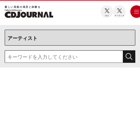
新しい⾳楽の発⾒と体験を
CDJ
オーディオ