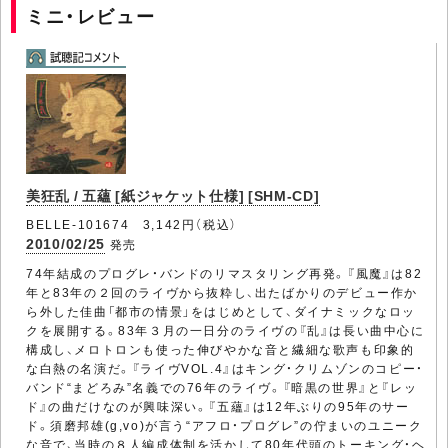
ミニ・レビュー
美狂乱 / 五蘊 [紙ジャケット仕様] [SHM-CD]
BELLE-101674 3,142円（税込）
2010/02/25
発売
74年結成のプログレ・バンドのリマスタリング再発。『風魔』は82
年と83年の２回のライヴから抜粋し、出たばかりのデビュー作か
ら外した佳曲「都市の情景」をはじめとして、ダイナミックなロッ
クを展開する。83年３月の一日分のライヴの『乱』は長い曲中心に
構成し、メロトロンも使った伸びやかな音と繊細な歌声も印象的
な白熱の名演だ。『ライヴVOL.4』はキング・クリムゾンのコピー・
バンド“まどろみ”名義での76年のライヴ。『暗黒の世界』と『レッ
ド』の曲だけなのが興味深い。『五蘊』は12年ぶりの95年のサー
ド。須磨邦雄(g,vo)が言う“アフロ・プログレ”の佇まいのユニーク
な音で、当時の８人編成体制を活かして80年代頭のトーキング・ヘ