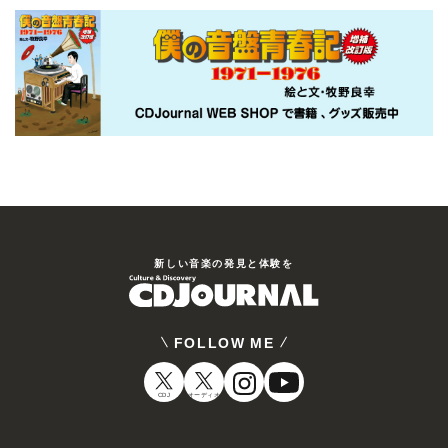
新しい⾳楽の発⾒と体験を
FOLLOW ME
CDJ
オーディオ