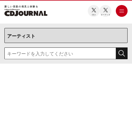
新しい⾳楽の発⾒と体験を
CDJ
オーディオ