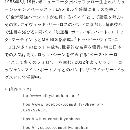
1953年3月19日、米ニューヨーク州バッファロー生まれのミュ
ージシャン／ベーシスト。LAメタル全盛期にタラスを率い
て“全米最強ベーシストが在籍するバンド”として話題を呼ぶ。
その後、デイヴィッド・リー・ロスのバンドに参加し、超絶技巧
で注目を浴びる。同バンド脱退後、ポール・ギルバート、エリッ
ク・マーティンらとMR.BIGを結成。「トゥ・ビー・ウィズ・ユ
ー」ほか多くのヒットを放ち、世界的な名声を獲得。特に日本
での人気は高く、ロック・シーンを代表する“ベース・ヒーロ
ー”として多くのフォロワーを生む。2012年よりリッチー・コ
ッツェン、マイク・ポートノイとのバンド、ザ・ワイナリー・ドッ
グスとして活躍中。
[外部リンク]
http://www.billysheehan.com/
https://www.facebook.com/Billy-Sheehan-
36797576876
https://twitter.com/billyonbass
https://myspace.com/billysheehan