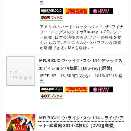
売
アメリカのハード・ロック・バンド、ザ・ワイナ
リー・ドッグスのライヴBlu-ray ＋CD。ツア
ー終盤、日本公演後の南米ツアーの模様を捉
えたもので、テクニカルかつパワフルな演奏
が堪能できる。MVも収録。…
MR.BIG/ロウ・ライク・スシ 114 デラックス
エディション〈4枚組〉 [Blu-ray][廃盤]
IEZP-87 16,500円（税込）
2015/07/15
発
売
MR.BIG/ロウ・ライク・スシ 114～ライヴ・ア
ット・武道館 2014〈2枚組〉 [DVD][廃盤]