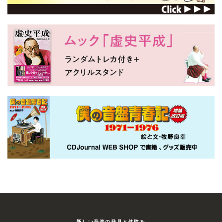
新しい⾳楽の発⾒と体験を