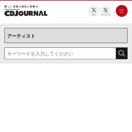
新しい⾳楽の発⾒と体験を
CDJ
オーディオ