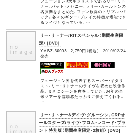
フュージョン3大ギタリストであるリー・リト
ナー、パット・メセニー、ラリー・カールトンの
名演奏をまとめた、ファン歓喜のトリプル・パ
ック。各々のギター・プレイの特徴が堪能でき
るライヴとなっている。…
リー・リトナー/RITスペシャル〈期間生産限
定〉 [DVD]
YMBZ-30093 2,750円（税込）
2010/02/24
発売
フュージョン界を代表するスーパー・ギタリ
スト、リー・リトナーのライヴを収めた映像作
品。まさにシーンを席巻していた、84年の全
米ツアーを臨場感たっぷりに伝えてくれる。
…
リー・リトナー&デイヴ・グルーシン、GRPオ
ールスターズ/ライヴ・フロム・レコード・プラ
ント 特別版〈期間生産限定・2枚組〉 [DVD]