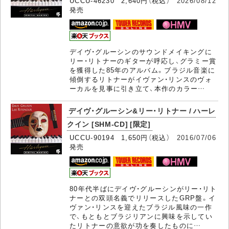
UCCU-46230 2,640円（税込）
2026/08/12
発売
デイヴ・グルーシンのサウンドメイキングに
リー・リトナーのギターが呼応し、グラミー賞
を獲得した85年のアルバム。ブラジル音楽に
傾倒するリトナーがイヴァン・リンスのヴォ
ーカルを見事に引き立て、本作のカラー…
デイヴ・グルーシン&リー・リトナー / ハーレ
クイン [SHM-CD] [限定]
UCCU-90194 1,650円（税込）
2016/07/06
発売
80年代半ばにデイヴ・グルーシンがリー・リト
ナーとの双頭名義でリリースしたGRP盤。イ
ヴァン・リンスを迎えたブラジル風味の一作
で、もともとブラジリアンに興味を示してい
たリトナーの意欲が功を奏したものに…