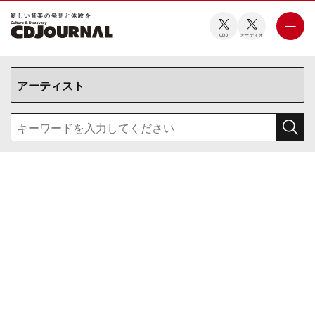
新しい⾳楽の発⾒と体験を
CDJ
オーディオ