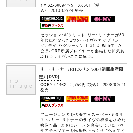
YMBZ-30094〜5 3,850円（税
込）
2010/02/24
発売
セッション・ギタリスト、リー・リトナーが80
年代に行なった2つのライヴをカップリン
グ。デイヴ・グルーシン共演による85年L.A.
公演、GRP所属プレイヤーが集結した熱気あ
ふれるライヴがここに蘇る。…
リー・リトナー/RITスペシャル〈初回生産限
定〉 [DVD]
COBY-91462 2,750円（税込）
2008/09/24
発売
フュージョン界を代表するスーパー・ギタリ
スト、リー・リトナーのライヴの模様を収めた
映像作品。まさにシーンを席巻していた、84
年の全米ツアーを臨場感たっぷりに伝えてく