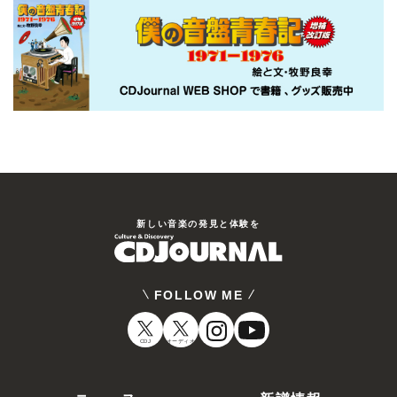
新しい⾳楽の発⾒と体験を
FOLLOW ME
CDJ
オーディオ