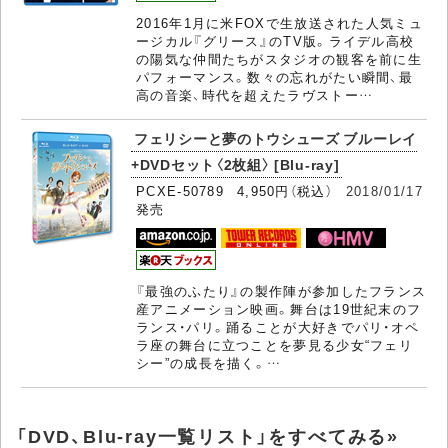
2016年1月に米FOXで生放送された人気ミュ
ージカル『グリース』のTV版。ライデル高校
の陽気な仲間たちがスタジオの観客を前に生
パフォーマンス。数々の忘れがたい瞬間、最
高の音楽、時代を超えたラヴストー…
フェリシーと夢のトウシューズ ブルーレイ
+DVDセット〈2枚組〉 [Blu-ray]
PCXE-50789 4,950円（税込）
2018/01/17
発売
『最強のふたり』の製作陣が参加したフランス
産アニメーション映画。舞台は19世紀末のフ
ランス・パリ。踊ることが大好きでパリ・オペ
ラ座の舞台に立つことを夢見る少女“フェリ
シー”の成長を描く。…
「DVD、Blu-ray一覧リスト」をすべてみる»