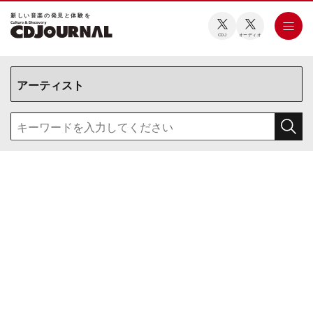
新しい⾳楽の発⾒と体験を
CDJ
オーディオ