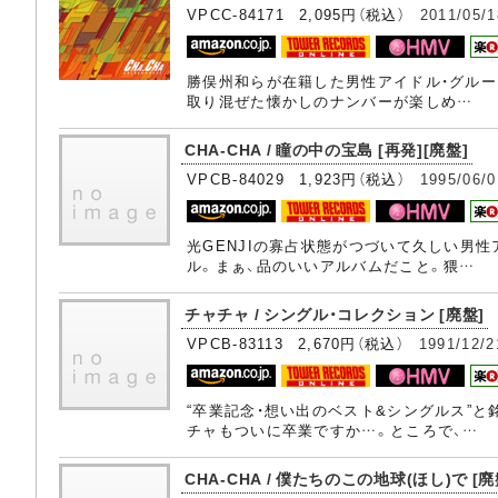
VPCC-84171 2,095円（税込）
2011/05/1
勝俣州和らが在籍した男性アイドル・グルー
取り混ぜた懐かしのナンバーが楽しめ…
CHA-CHA / 瞳の中の宝島 [再発][廃盤]
VPCB-84029 1,923円（税込）
1995/06/0
光GENJIの寡占状態がつづいて久しい男
ル。まぁ、品のいいアルバムだこと。猥…
チャチャ / シングル・コレクション [廃盤]
VPCB-83113 2,670円（税込）
1991/12/2
“卒業記念・想い出のベスト&シングルス”
チャもついに卒業ですか…。ところで、…
CHA-CHA / 僕たちのこの地球(ほし)で [廃