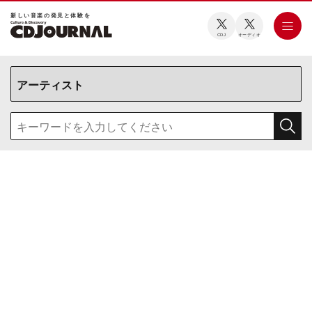
新しい⾳楽の発⾒と体験を
CDJ
オーディオ