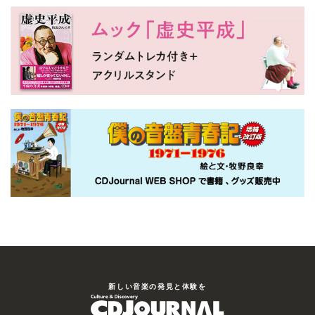
新しい⾳楽の発⾒と体験を