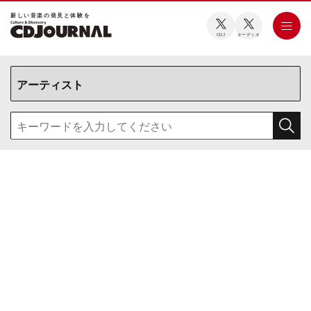
新しい⾳楽の発⾒と体験を
CDJ
オーディオ