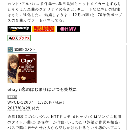
カンド・アルバム。多保孝一、島田昌則らヒットメイカーをずらり
とそろえた楽曲のクオリティの高さと、キュートな歌声との相性
はさらに進化した。「結婚しようよ」「12月の雨」と、70年代ポップ
スの名曲カヴァーもハマってる。
chay / 恋のはじまりはいつも突然に
WPCL-12607 1,320円（税込）
2017/03/29
発売
通算10枚目のシングル。NTTドコモ「dヒッツ」ＣＭソングに起用
のタイトル曲は、多保孝一が作曲、いしわたり淳治が作詞を担当。
バスで隣に居合わせた人から話しかけられるという恋のハプニン