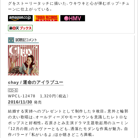
グをストーリータッチに描いた、ウキウキと心が弾むポップ・チュ
ーンに仕上がっている。
chay / 運命のアイラブユー
WPCL-12478 1,320円（税込）
2016/11/30
発売
結婚する実姉へのプレゼントとして制作した９枚目。意外と輪郭
の太い歌唱は、オールディーズやモータウンを意識したレトロな
ポップスと好相性。石原さとみ主演ドラマ主題歌起用のユーミン
「12月の雨」のカヴァーともども、洒落たモダンな作風が魅力。自
作バラード「私がいるよ」ほか聴きどころ満載。