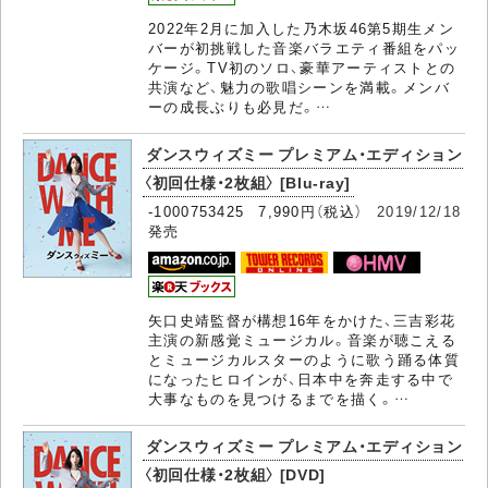
2022年2月に加入した乃木坂46第5期生メン
バーが初挑戦した音楽バラエティ番組をパッ
ケージ。TV初のソロ、豪華アーティストとの
共演など、魅力の歌唱シーンを満載。メンバ
ーの成長ぶりも必見だ。…
ダンスウィズミー プレミアム・エディション
〈初回仕様・2枚組〉 [Blu-ray]
-1000753425 7,990円（税込）
2019/12/18
発売
矢口史靖監督が構想16年をかけた、三吉彩花
主演の新感覚ミュージカル。音楽が聴こえる
とミュージカルスターのように歌う踊る体質
になったヒロインが、日本中を奔走する中で
大事なものを見つけるまでを描く。…
ダンスウィズミー プレミアム・エディション
〈初回仕様・2枚組〉 [DVD]