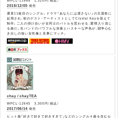
WPCL-12969 1,320円（税込）
2018/12/05
発売
通算11枚目のシングル。ドラマ『あなたには渡さない』の主題歌に
起用され、初のゲスト・アーティストとしてCrystal Kayを迎えて
制作。二人の掛け合いが女同士のバトルを思わせる、愛憎入り混じ
る曲だ。生バンドのパワフルな演奏とハスキーな声色が、闘争心む
き出しの強い女性像と見事にマッチ。
chay / chayTEA
WPCL-12645 3,300円（税込）
2017/06/14
発売
ヒット曲「好きで好きで好きすぎて」などのシングル４曲を含むセ