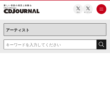
新しい⾳楽の発⾒と体験を
CDJ
オーディオ