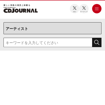
新しい⾳楽の発⾒と体験を
CDJ
オーディオ