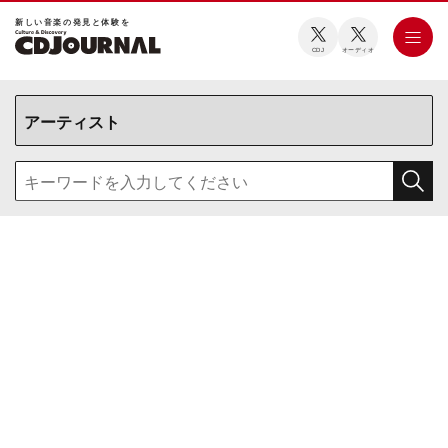
新しい⾳楽の発⾒と体験を
CDJ
オーディオ