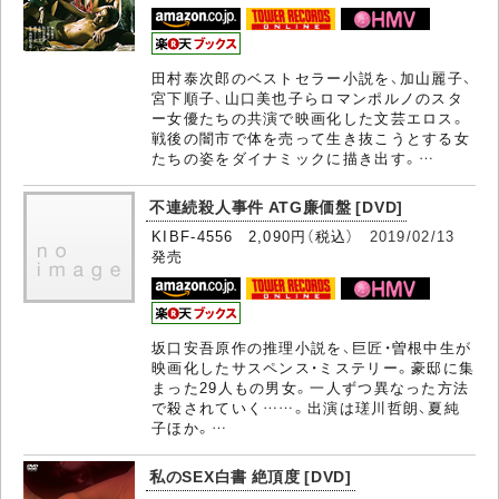
田村泰次郎のベストセラー小説を、加山麗子、
宮下順子、山口美也子らロマンポルノのスタ
ー女優たちの共演で映画化した文芸エロス。
戦後の闇市で体を売って生き抜こうとする女
たちの姿をダイナミックに描き出す。…
不連続殺人事件 ATG廉価盤 [DVD]
KIBF-4556 2,090円（税込）
2019/02/13
発売
坂口安吾原作の推理小説を、巨匠・曽根中生が
映画化したサスペンス・ミステリー。豪邸に集
まった29人もの男女。一人ずつ異なった方法
で殺されていく……。出演は瑳川哲朗、夏純
子ほか。…
私のSEX白書 絶頂度 [DVD]