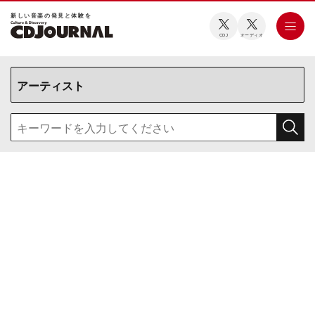
新しい⾳楽の発⾒と体験を
CDJ
オーディオ