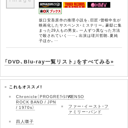
坂口安吾原作の推理小説を、巨匠・曽根中生が
映画化したサスペンス・ミステリー。豪邸に集
まった29人もの男女。一人ずつ異なった方法
で殺されていく……。出演は瑳川哲朗、夏純
子ほか。…
「DVD、Blu-ray一覧リスト」をすべてみる»
これもオススメ！
Chronicle（PROGRESSIVE
KENSO
ROCK BAND / JPN
ファー・イースト・フ
/ 1970s）
ァミリー・バンド
四人囃子