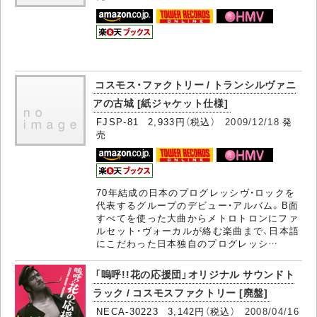
コスモス・ファクトリー / トランシルヴァニ
アの古城 [紙ジャケット仕様]
FJSP-81 2,933円（税込）
2009/12/18
発
売
70年結成の日本のプログレッシヴ・ロックを
代表するグループのデビュー・アルバム。B面
すべてを使った大曲からメトロトロンにファ
ルセット・ヴォーカルが絡む楽曲まで、日本語
にこだわった日本独自のプログレッシ…
「嗚呼!!花の応援団」オリジナル サウンドト
ラック / コスモスファクトリー [廃盤]
NECA-30223 3,142円（税込）
2008/04/16