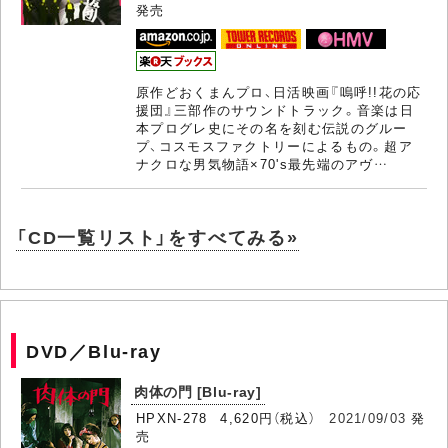
発売
原作どおくまんプロ、日活映画『嗚呼!!花の応
援団』三部作のサウンドトラック。音楽は日
本プログレ史にその名を刻む伝説のグルー
プ、コスモスファクトリーによるもの。超ア
ナクロな男気物語×70's最先端のアヴ…
「CD一覧リスト」をすべてみる»
DVD／Blu-ray
肉体の門 [Blu-ray]
HPXN-278 4,620円（税込）
2021/09/03
発
売