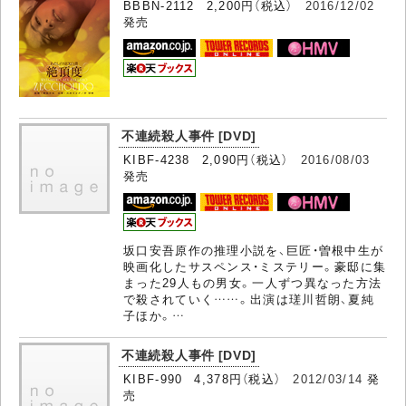
BBBN-2112 2,200円（税込）
2016/12/02
発売
不連続殺人事件 [DVD]
KIBF-4238 2,090円（税込）
2016/08/03
発売
坂口安吾原作の推理小説を、巨匠・曽根中生が
映画化したサスペンス・ミステリー。豪邸に集
まった29人もの男女。一人ずつ異なった方法
で殺されていく……。出演は瑳川哲朗、夏純
子ほか。…
不連続殺人事件 [DVD]
KIBF-990 4,378円（税込）
2012/03/14
発
売