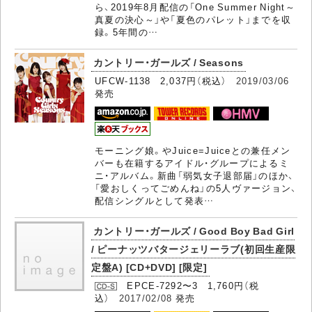
ら、2019年8月配信の「One Summer Night～
真夏の決心～」や「夏色のパレット」までを収
録。5年間の…
カントリー・ガールズ / Seasons
UFCW-1138 2,037円（税込）
2019/03/06
発売
モーニング娘。やJuice=Juiceとの兼任メン
バーも在籍するアイドル・グループによるミ
ニ・アルバム。新曲「弱気女子退部届」のほか、
「愛おしくってごめんね」の5人ヴァージョン、
配信シングルとして発表…
カントリー・ガールズ / Good Boy Bad Girl
/ ピーナッツバタージェリーラブ(初回生産限
定盤A) [CD+DVD] [限定]
EPCE-7292〜3 1,760円（税
込）
2017/02/08
発売