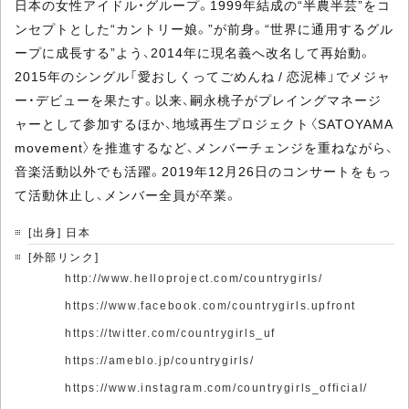
日本の女性アイドル・グループ。1999年結成の“半農半芸”をコ
ンセプトとした“カントリー娘。”が前身。“世界に通用するグル
ープに成長する”よう、2014年に現名義へ改名して再始動。
2015年のシングル「愛おしくってごめんね / 恋泥棒」でメジャ
ー・デビューを果たす。以来、嗣永桃子がプレイングマネージ
ャーとして参加するほか、地域再生プロジェクト〈SATOYAMA
movement〉を推進するなど、メンバーチェンジを重ねながら、
音楽活動以外でも活躍。2019年12月26日のコンサートをもっ
て活動休止し、メンバー全員が卒業。
[出身] 日本
[外部リンク]
http://www.helloproject.com/countrygirls/
https://www.facebook.com/countrygirls.upfront
https://twitter.com/countrygirls_uf
https://ameblo.jp/countrygirls/
https://www.instagram.com/countrygirls_official/