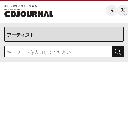
新しい⾳楽の発⾒と体験を
CDJ
オーディオ