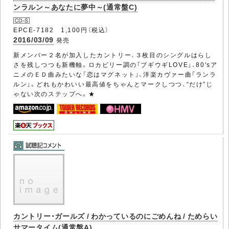
ンラルン～あなたに夢中～(通常盤C)
EPCE-7182 1,100円（税込）
2016/03/09
発売
新メンバー２名が加入したカントリー、３枚目のシングルはらし
さを残しつつも新機軸。ロカビリー調の「ブギウギLOVE」、80'sア
ニメのＥＤ曲みたいな「恋はマグネット」、洋楽カヴァー曲「ランラ
ルン」。どれもかわいい最高値をちゃんとマークしつつ、“だけ”じ
ゃない次のステップへ。★
カントリー・ガールズ / わかっているのにごめんね / ためらい
サマータイム(通常盤A)