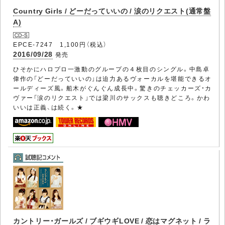
Country Girls / どーだっていいの / 涙のリクエスト(通常盤
A)
EPCE-7247 1,100円（税込）
2016/09/28
発売
ひそかにハロプロ一激動のグループの４枚目のシングル。中島卓
偉作の「どーだっていいの」は迫力あるヴォーカルを堪能できるオ
ールディーズ風。船木がぐんぐん成長中。驚きのチェッカーズ・カ
ヴァー「涙のリクエスト」では梁川のサックスも聴きどころ。かわ
いいは正義、は続く。★
カントリー・ガールズ / ブギウギLOVE / 恋はマグネット / ラ