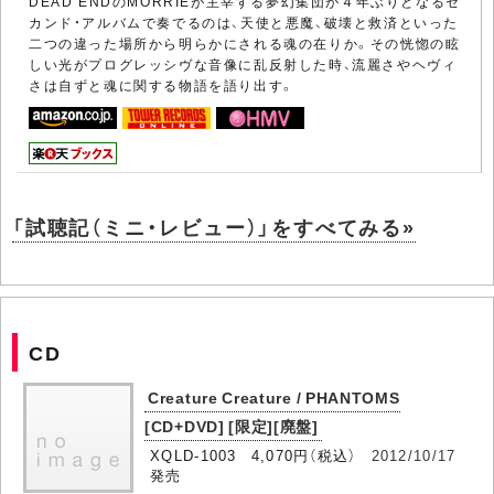
DEAD ENDのMORRIEが主宰する夢幻集団が４年ぶりとなるセ
カンド・アルバムで奏でるのは、天使と悪魔、破壊と救済といった
二つの違った場所から明らかにされる魂の在りか。その恍惚の眩
しい光がプログレッシヴな音像に乱反射した時、流麗さやヘヴィ
さは自ずと魂に関する物語を語り出す。
「試聴記（ミニ・レビュー）」をすべてみる»
CD
Creature Creature / PHANTOMS
[CD+DVD] [限定][廃盤]
XQLD-1003 4,070円（税込）
2012/10/17
発売