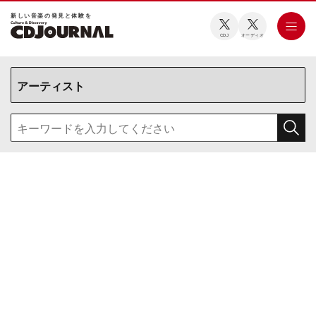
新しい⾳楽の発⾒と体験を
CDJ
オーディオ