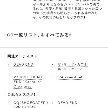
が４年ぶりとなるセカンド・アルバムで奏で
るのは、天使と悪魔、破壊と救済といった二つ
の違った場所から明らかにされる魂の在り
か。その恍惚の眩しい光がプログレ…
「CD一覧リスト」をすべてみる»
関連アーティスト
DEAD END
ザ・マッド・カプセ
ル・マーケッツ
MORRIE（DEAD
L'Arc-en-Ciel
END / Creature
Creature）
これもオススメ！
CQ（SHOEGAZER /
DEAD END
JPN / 2014）