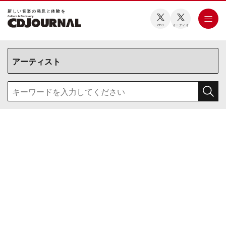
新しい⾳楽の発⾒と体験を
CDJ
オーディオ