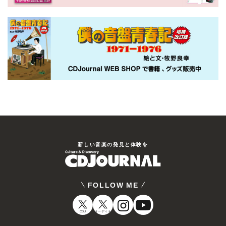
新しい⾳楽の発⾒と体験を
FOLLOW ME
CDJ
オーディオ