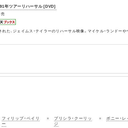
1年ツアーリハーサル [DVD]
発売
された、ジェイムス・テイラーのリハーサル映像。マイケル・ランドーや
フィリップ・ベイリ
プリシラ・クーリッ
ボニー・レ
ー
ジ