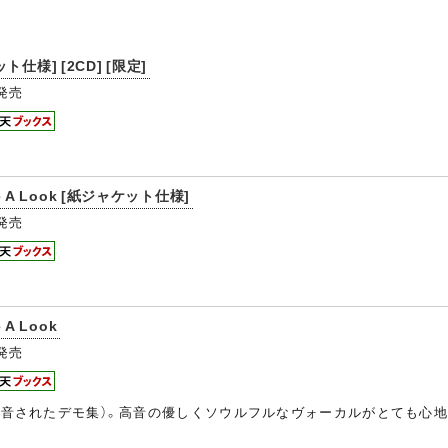
仕様] [2CD] [限定]
発売
e A Look [紙ジャケット仕様]
発売
 A Look
発売
4年に録音されたデモ集）。高音の優しくソウルフルなヴォーカルがとても