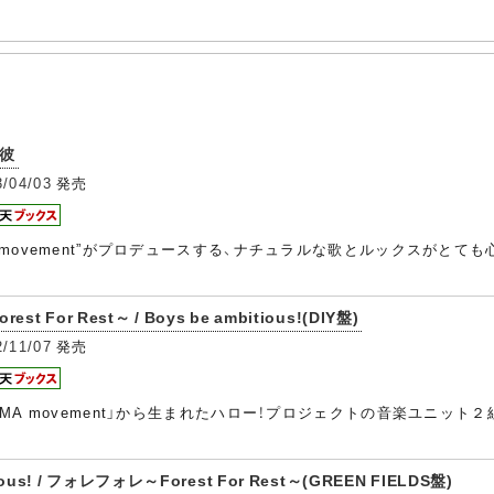
の彼
3/04/03
発売
A movement”がプロデュースする、ナチュラルな歌とルックスがと
st For Rest～ / Boys be ambitious!(DIY盤)
2/11/07
発売
YAMA movement」から生まれたハロー！プロジェクトの音楽ユニ
bitious! / フォレフォレ～Forest For Rest～(GREEN FIELDS盤)