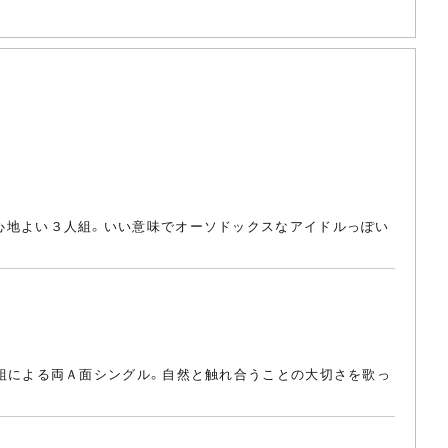
ても心地よい３人組。いい意味でオーソドックスなアイドルっぽい
ット２組による両Ａ面シングル。自然と触れ合うことの大切さを歌っ