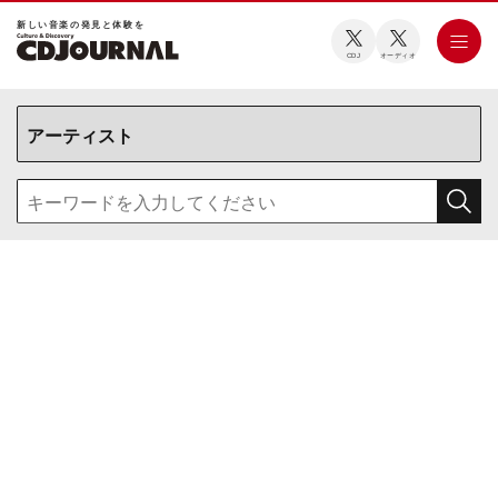
新しい⾳楽の発⾒と体験を
CDJ
オーディオ