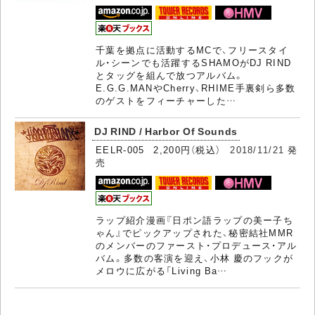
千葉を拠点に活動するMCで、フリースタイ
ル・シーンでも活躍するSHAMOがDJ RIND
とタッグを組んで放つアルバム。
E.G.G.MANやCherry、RHIME手裏剣ら多数
のゲストをフィーチャーした…
DJ RIND / Harbor Of Sounds
EELR-005 2,200円（税込）
2018/11/21
発
売
ラップ紹介漫画『日ポン語ラップの美ー子ち
ゃん』でピックアップされた、秘密結社MMR
のメンバーのファースト・プロデュース・アル
バム。多数の客演を迎え、小林 慶のフックが
メロウに広がる「Living Ba…