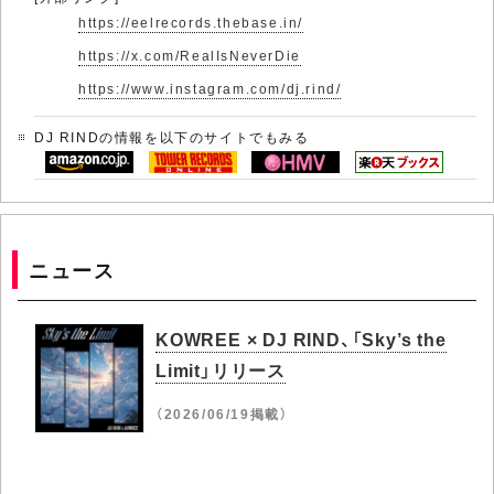
https://eelrecords.thebase.in/
https://x.com/RealIsNeverDie
https://www.instagram.com/dj.rind/
DJ RINDの情報を以下のサイトでもみる
ニュース
KOWREE × DJ RIND、「Sky’s the
Limit」リリース
（2026/06/19掲載）