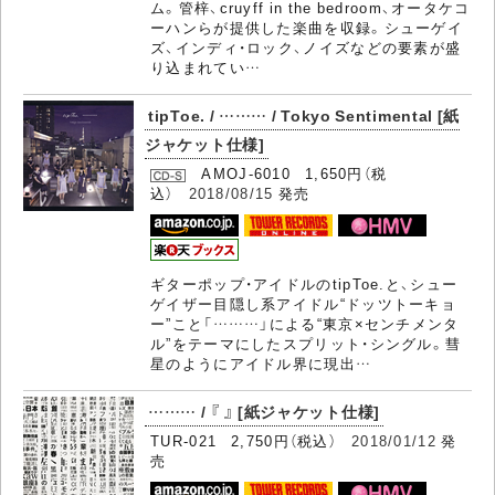
ム。管梓、cruyff in the bedroom、オータケコ
ーハンらが提供した楽曲を収録。シューゲイ
ズ、インディ・ロック、ノイズなどの要素が盛
り込まれてい…
tipToe. / ……… / Tokyo Sentimental [紙
ジャケット仕様]
AMOJ-6010 1,650円（税
込）
2018/08/15
発売
ギターポップ・アイドルのtipToe.と、シュー
ゲイザー目隠し系アイドル“ドッツトーキョ
ー”こと「………」による“東京×センチメンタ
ル”をテーマにしたスプリット・シングル。彗
星のようにアイドル界に現出…
……… / 『 』 [紙ジャケット仕様]
TUR-021 2,750円（税込）
2018/01/12
発
売