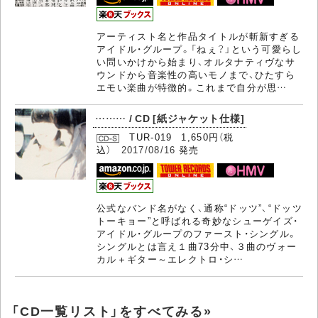
アーティスト名と作品タイトルが斬新すぎる
アイドル・グループ。「ねぇ？」という可愛らし
い問いかけから始まり、オルタナティヴなサ
ウンドから音楽性の高いモノまで、ひたすら
エモい楽曲が特徴的。これまで自分が思…
……… / CD [紙ジャケット仕様]
TUR-019 1,650円（税
込）
2017/08/16
発売
公式なバンド名がなく、通称“ドッツ”、“ドッツ
トーキョー”と呼ばれる奇妙なシューゲイズ・
アイドル・グループのファースト・シングル。
シングルとは言え１曲73分中、３曲のヴォー
カル＋ギター～エレクトロ・シ…
「CD一覧リスト」をすべてみる»