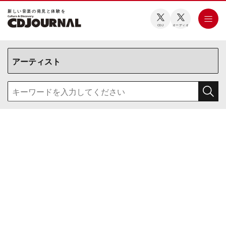
新しい⾳楽の発⾒と体験を
CDJ
オーディオ