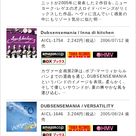
ニットが2005年に発表した２作目を、ニュー
ヨーク・レゲエの才人ロイド・バーンズがリミ
ックスした作品。ヘヴィに沈んでいく感覚の
中にもリゾート気分に似た明…
Dubsensemania / Inna di kitchen
AICL-1754 2,242円（税込）
2006/07/12
発
売
カヴァー企画第2弾は、ボブ・マーリィからル
パンまでの選曲を通じ、DUBSENSEMANIA
というバンドのイメージを表現。柔らかく、
そして優しいサウンドが、夏の爽やかな風を
運び込む。…
DUBSENSEMANIA / VERSATILITY
AICL-1646 3,204円（税込）
2005/08/24
発
売