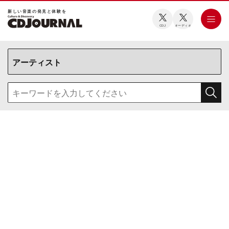
新しい⾳楽の発⾒と体験を
CDJ
オーディオ