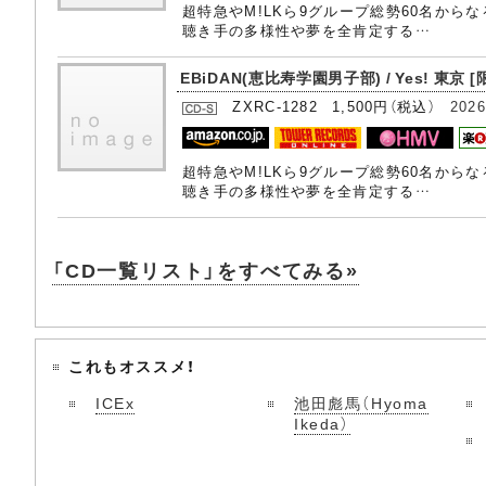
超特急やM!LKら9グループ総勢60名から
聴き手の多様性や夢を全肯定する…
EBiDAN(恵比寿学園男子部) / Yes! 東京 [
ZXRC-1282 1,500円（税込）
2026
超特急やM!LKら9グループ総勢60名から
聴き手の多様性や夢を全肯定する…
「CD一覧リスト」をすべてみる»
これもオススメ！
ICEx
池田彪馬（Hyoma
Ikeda）