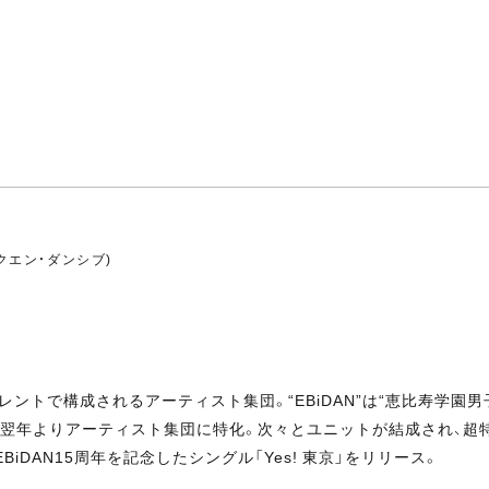
・ガクエン・ダンシブ)
ントで構成されるアーティスト集団。“EBiDAN”は“恵比寿学園
よりアーティスト集団に特化。次々とユニットが結成され、超特急、DISH
EBiDAN15周年を記念したシングル「Yes! 東京」をリリース。