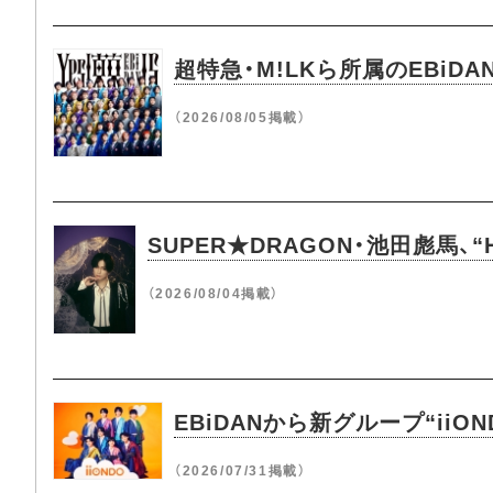
超特急・M!LKら所属のEBiDA
（2026/08/05掲載）
SUPER★DRAGON・池田彪馬、“H
（2026/08/04掲載）
EBiDANから新グループ“ii
（2026/07/31掲載）