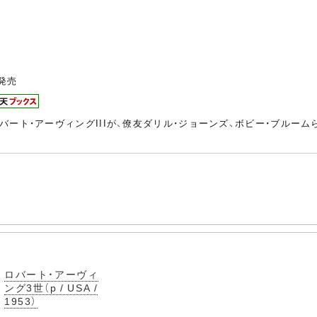
発売
バート・アーヴィングIIIが、僚友ダリル・ジョーンズ、ボビー・ブルー
ロバート・アーヴィ
ング3世（p / USA /
1953）