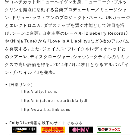
米コネチカット州ニューヘイヴン出身、ニューヨーク・ブルッ
クリンを拠点に活動する音楽プロデューサー／ミュージシャ
ン、ドリュー・ラストマンのプロジェクト・ネーム。UKガラージ
とエレクトロニカ、ダブステップを繋ぐ才能として注目を浴
び、シーンに台頭。自身主宰のレーベル〈Blueberry Records〉
や〈Ninja Tune〉から『Love Is A Liability』など3枚のアルバム
を発表する。また、ジェイムス・ブレイクやレディオヘッドと
のツアーや、ディスクロージャー、シェウン・クティらのリミッ
クスで高い評価を得る。2014年7月、4枚目となるアルバム『イ
ン・ザ・ワイルド』を発表。
[外部リンク]
http://faltydl.com/
http://ninjatune.net/artist/faltydl
http://www.beatink.com/
FaltyDLの情報を以下のサイトでもみる