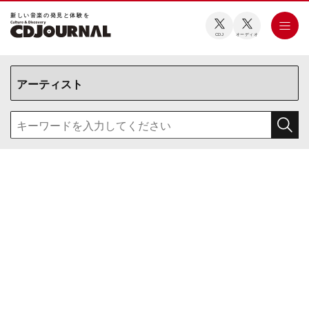
新しい⾳楽の発⾒と体験を
CDJ
オーディオ