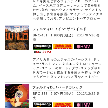
ＮＹを拠点とするフォルティＤＬのアルバ
ム。ベース系プロデューサーとして名を馳せ
たが、前作ではハウス／ガラージ・テイストを
押し出し多彩さを披露。マイク・パラディナス
も参加しており、アンビエントやアフロビ…
フォルティDL / イン・ザ・ワイルド
BRC-431 1,980円（税込）
2014/07/26
発
売
アメリカ育ちの元ジャズのベーシスト、ドリ
ュー・ラストマンによるエレクトロ・ミュージ
ック・ユニットのサード。ダブ・ステップやＵ
Ｋガラージにも接近する多彩さを持ち、本作
でもビートダウンやハウス系などさまざ…
フォルティDL / ハードカレッジ
BRC-358 2,074円（税込）
2012/12/22
発
売