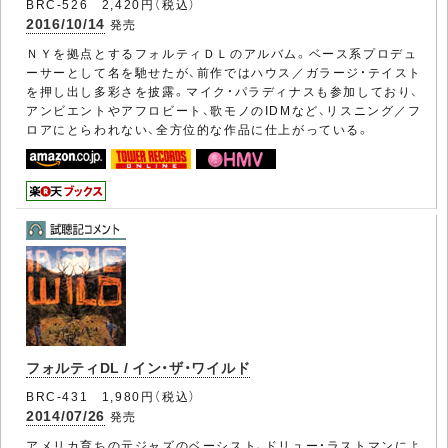
BRC-526 2,420円（税込）
2016/10/14
発売
ＮＹを拠点とするフォルティＤＬのアルバム。ベース系プロデュ
ーサーとして名を馳せたが、前作ではハウス／ガラージ・テイスト
を押し出し多彩さを披露。マイク・パラディナスも参加しており、
アンビエントやアフロビート、歌モノのIDMなど、リスニング／フ
ロアにとらわれない、全方位的な作品に仕上がっている。
フォルティDL / イン・ザ・ワイルド
BRC-431 1,980円（税込）
2014/07/26
発売
アメリカ育ちの元ジャズのベーシスト、ドリュー・ラストマンによ