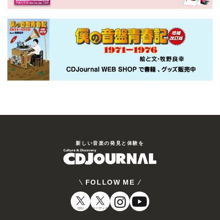
新しい⾳楽の発⾒と体験を
FOLLOW ME
CDJ
オーディオ