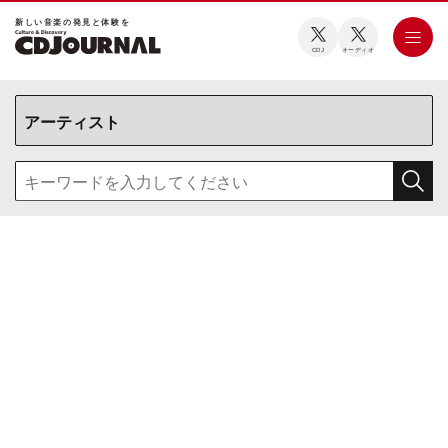
新しい⾳楽の発⾒と体験を
CDJ
オーディオ