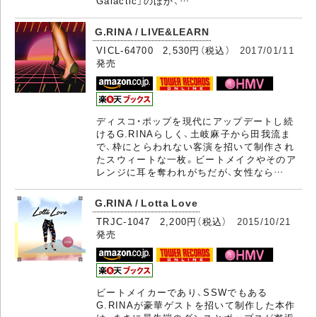
Galactic」のほか、…
G.RINA / LIVE&LEARN
VICL-64700 2,530円（税込）
2017/01/11
発売
ディスコ・ポップを現代にアップデートし続
けるG.RINAらしく、土岐麻子から田我流ま
で、枠にとらわれない客演を招いて制作され
たスウィートな一枚。ビートメイクやそのア
レンジに耳を奪われがちだが、女性なら…
G.RINA / Lotta Love
TRJC-1047 2,200円（税込）
2015/10/21
発売
ビートメイカーであり、SSWでもある
G.RINAが豪華ゲストを招いて制作した本作