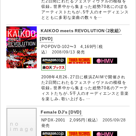
た2日間にわたるフェスティヴァルの模様を
収録。世界中から集まった総勢70名にのぼる
アーティストたちが、5千人のオーディエンス
とともに多彩な楽曲の数々を…
KAIKOO meets REVOLUTION〈2枚組〉
[DVD]
POPDVD-102〜3 4,169円（税
込）
2008/09/13
発売
2008年4月26、27日に横浜ZAIMで開催され
た2日間にわたるフェスティヴァルの模様を
収録。世界中から集まった総勢70名のアーテ
ィストたちが、5千人のオーディエンスと音楽
を楽しみ、歌い上げる。…
Female DJ's [DVD]
NPDX-2001 2,095円（税込）
2005/09/28
発売