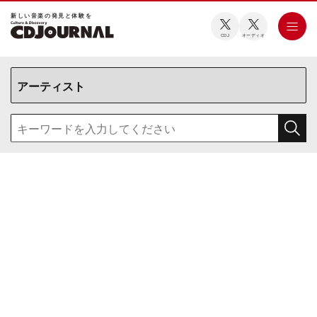
新しい⾳楽の発⾒と体験を
CDJ
オーディオ