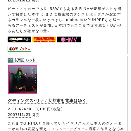
発売
ビートメイカーであり、SSWでもあるG.RINAが豪華ゲストを招
いて制作した本作は、まさに最先端のダンスとポップスが邂逅す
るカラフルな一枚。やけのはら、tofubeatsやPUNPEEなど縁の
あるアーティストが参加。日本詞でもここまで違和感なく聴かせ
るあたりが確かな力量。
グディングス・リナ / 大都市を電車はゆく
VICL-62650 3,190円（税込）
2007/11/21
発売
これまでG.RINAと名乗っていたイギリス人と日本人のクオータ
ーが名前の表記を変えてメジャー・デビュー。通算３作目となる本