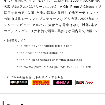
年より都内のクラブでDJとして活動開始。2003年、G.RINAの
名義で1stアルバム『サーカスの娘 - A Girl From A Circus-』で
耳目を集める。以降、自身の活動と並行して他アーティストへ
の楽曲提供やサウンドプロデュースなども活発。2007年のメ
ジャー・デビュー・アルバム『大都市を電車はゆく』以降、本名
のグディングス・リナ名義で活動。英独ほか国内外で活躍中。
[外部リンク]
http://melodyandriddim.tumblr.com/
https://twitter.com/djsenorina
https://ja-jp.facebook.com/rina.goodings
http://www.jvcmusic.co.jp/-/Artist/A021355.html
G.RINAの情報を以下のサイトでもみる