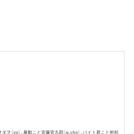
（vo）、暴動こと宮藤官九郎（g,cho）、バイト君こと村杉