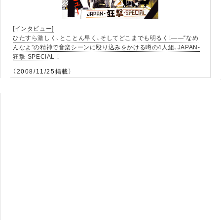
[インタビュー]
ひたすら激しく、とことん早く、そしてどこまでも明るく！――“なめ
んなよ”の精神で音楽シーンに殴り込みをかける噂の4人組、JAPAN-
狂撃-SPECIAL ！
（2008/11/25掲載）