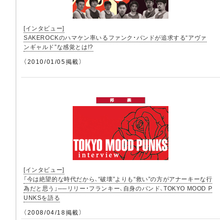
[インタビュー]
SAKEROCKのハマケン率いるファンク・バンドが追求する“アヴァ
ンギャルド”な感覚とは!?
（2010/01/05掲載）
[インタビュー]
「今は絶望的な時代だから、“破壊”よりも“救い”の方がアナーキーな行
為だと思う」──リリー・フランキー、自身のバンド、TOKYO MOOD P
UNKSを語る
（2008/04/18掲載）