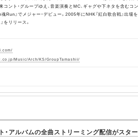
。元来コント・グループゆえ、音楽演奏とMC、ギャグや下ネタを含む
un魂Run』でメジャー・デビュー。2005年にNHK『紅白歌合戦』出場
名』をリリース。
i.com/
c.co.jp/Music/Arch/KS/GroupTamashii/
ト・アルバムの全曲ストリーミング配信がスタ