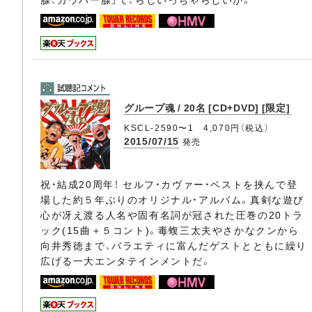
グループ魂 / 20名 [CD+DVD] [限定]
KSCL-2590〜1 4,070円（税込）
2015/07/15
発売
祝・結成20周年！ セルフ・カヴァー・ベストを挟んで登
場した約５年ぶりのオリジナル・アルバム。真剣な遊び
心が冴え渡る人名や固有名詞が冠された圧巻の20トラ
ック(15曲＋５コント)。毒蝮三太夫やさかなクンから
向井秀徳まで、バラエティに富んだゲストとともに繰り
広げる一大エンタテインメントだ。