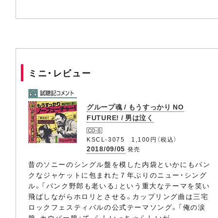
ミニ・レビュー
グループ魂 / もうすっかり NO
FUTURE! / 男は泣く
KSCL-3075 1,100円（税込）
2018/09/05
発売
昔のソニーのシングル盤を模した内袋といかにもパン
クなジャケットに包まれた７年ぶりのニュー・シング
ル。「パンク野郎も老いる」という重大なテーマを笑い
飛ばしながらホロリとさせる。カップリング曲は三宅
ロックフェスティバルの公式テーマソング。「俺の涙
腺、カウパー腺」て、らしいっちゃらしいが。