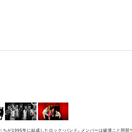
ちが1995年に結成したロック・バンド。メンバーは破壊こと阿部サダヲ