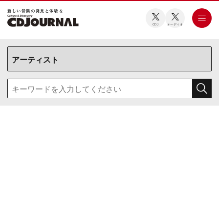
新しい⾳楽の発⾒と体験を
CDJ
オーディオ