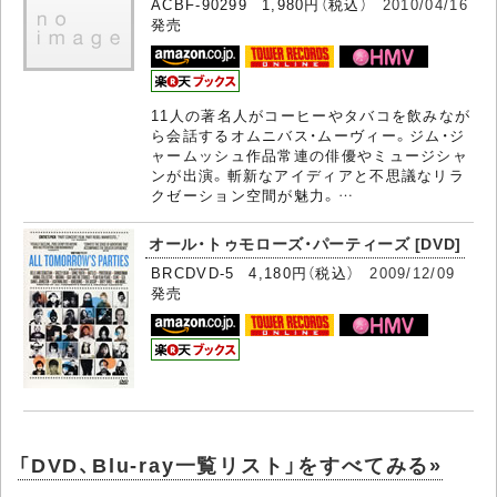
ACBF-90299 1,980円（税込）
2010/04/16
発売
11人の著名人がコーヒーやタバコを飲みなが
ら会話するオムニバス・ムーヴィー。ジム・ジ
ャームッシュ作品常連の俳優やミュージシャ
ンが出演。斬新なアイディアと不思議なリラ
クゼーション空間が魅力。…
オール・トゥモローズ・パーティーズ [DVD]
BRCDVD-5 4,180円（税込）
2009/12/09
発売
「DVD、Blu-ray一覧リスト」をすべてみる»