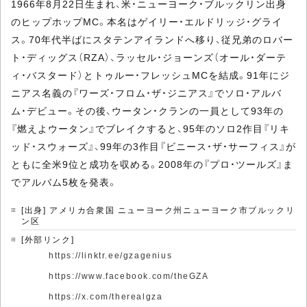
1966年8月22日生まれ、米・ニューヨーク・ブルックリン出身
のヒップホップMC。本名はゲイリー・エルドリッジ・グライ
ス。70年代半ばにスタテンアイランドへ移り、従兄弟のロバー
ト・ディッグス（RZA）、ラッセル・ジョーンズ（オール・ダーテ
ィ・バスタード）とトゥルー・フレッシュMCを結成。91年にジ
ニアス名義の『ワーズ・フロム・ザ・ジニアス』でソロ・アルバ
ム・デビュー。その後、ウータン・クランの一員として93年の
『燃えよウータン』でブレイクすると、95年のソロ2作目『リキ
ッド・スウォーズ』、99年の3作目『ビニース・ザ・サーフィス』が
ともに全米9位と成功を収める。2008年の『プロ・ツールズ』ま
でアルバム5枚を発表。
[出身] アメリカ合衆国 ニューヨーク州ニューヨーク市ブルックリ
ン区
[外部リンク]
https://linktr.ee/gzagenius
https://www.facebook.com/theGZA
https://x.com/therealgza