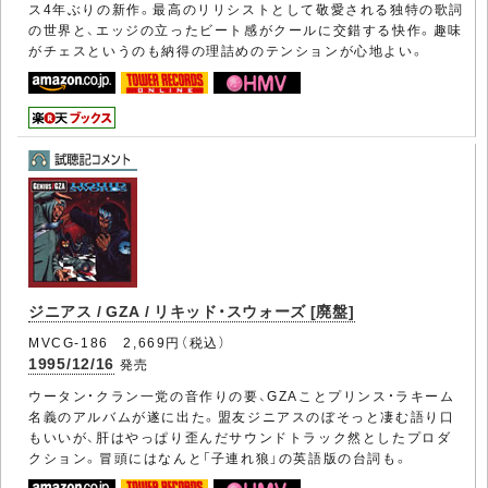
ス4年ぶりの新作。最高のリリシストとして敬愛される独特の歌詞
の世界と、エッジの立ったビート感がクールに交錯する快作。趣味
がチェスというのも納得の理詰めのテンションが心地よい。
ジニアス / GZA / リキッド・スウォーズ [廃盤]
MVCG-186 2,669円（税込）
1995/12/16
発売
ウータン・クラン一党の音作りの要、GZAことプリンス・ラキーム
名義のアルバムが遂に出た。盟友ジニアスのぼそっと凄む語り口
もいいが、肝はやっぱり歪んだサウンドトラック然としたプロダ
クション。冒頭にはなんと「子連れ狼」の英語版の台詞も。