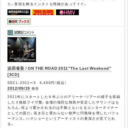
り。冒頭を飾るインストも情緒があってイイ。
浜田省吾 / ON THE ROAD 2011“The Last Weekend”
[3CD]
SECL-2011〜3 4,400円（税込）
2012/09/19
発売
2011年にスタートした６年ぶりのアリーナ・ツアーの様子を収録
した３枚組ライヴ盤。会場の強烈な熱気や安定したサウンドはも
ちろん、何より驚かされるのは不動ともいえるエンターテイナー
としての質だ。若き日と変わらない歌声に円熟味を増したパフォ
ーマンス。ハマショーというアーティストの奥深さが見てとれ
る。