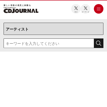
新しい⾳楽の発⾒と体験を
CDJ
オーディオ