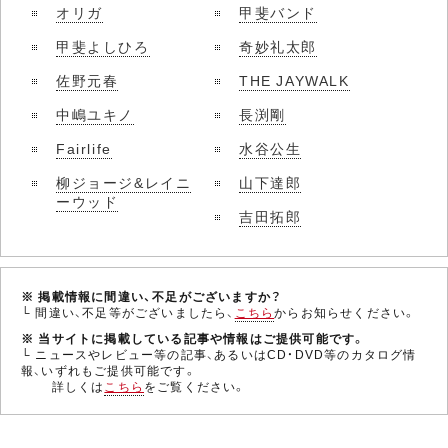
オリガ
甲斐バンド
甲斐よしひろ
奇妙礼太郎
佐野元春
THE JAYWALK
中嶋ユキノ
長渕剛
Fairlife
水谷公生
柳ジョージ&レイニ
山下達郎
ーウッド
吉田拓郎
※ 掲載情報に間違い、不足がございますか？
└ 間違い、不足等がございましたら、
こちら
からお知らせください。
※ 当サイトに掲載している記事や情報はご提供可能です。
└ ニュースやレビュー等の記事、あるいはCD・DVD等のカタログ情
報、いずれもご提供可能です。
詳しくは
こちら
をご覧ください。