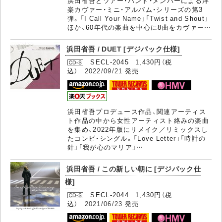
浜田省吾とツアー・バンド・メンバーによる洋
楽カヴァー・ミニ・アルバム・シリーズの第3
弾。「I Call Your Name」「Twist and Shout」
ほか、60年代の楽曲を中心に8曲をカヴァー…
浜田省吾 / DUET [デジパック仕様]
SECL-2045 1,430円（税
込）
2022/09/21
発売
浜田省吾プロデュース作品、関連アーティス
ト作品の中から女性アーティスト絡みの楽曲
を集め、2022年版にリメイク／リミックスし
たコンピ・シングル。「Love Letter」「時計の
針」「我が心のマリア」…
浜田省吾 / この新しい朝に [デジパック仕
様]
SECL-2044 1,430円（税
込）
2021/06/23
発売