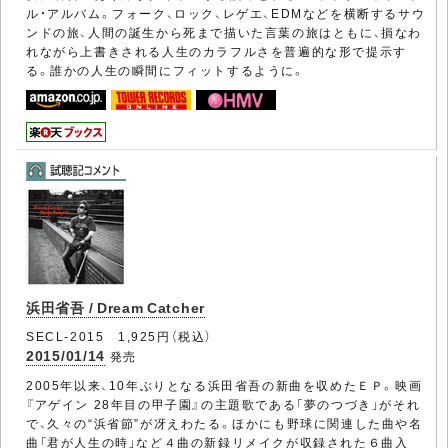
ル・アルバム。フォーク、ロック、レゲエ、EDMなどを横断するサウ
ンドの旅、人間の誕生から死まで描いた言葉の旅はともに、損なわ
れながら上書きされる人生のカラフルさを普遍的な形で提示す
る。誰かの人生の瞬間にフィットするように。
浜田省吾 / Dream Catcher
SECL-2015 1,925円（税込）
2015/01/14
発売
2005年以来、10年ぶりとなる浜田省吾の新曲を収めたＥＰ。映画
『アゲイン 28年目の甲子園』の主題歌である「夢のつづき」がそれ
で、久々の“浜省節”が冴えわたる。ほかにも野球に関連した曲や名
曲「君が人生の時」など４曲の新録リメイクが収録された６曲入