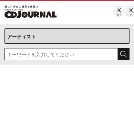
新しい⾳楽の発⾒と体験を
CDJ
オーディ