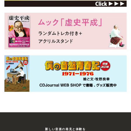
新しい⾳楽の発⾒と体験を