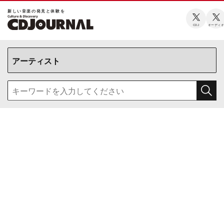
新しい⾳楽の発⾒と体験を
CDJ
オーディ