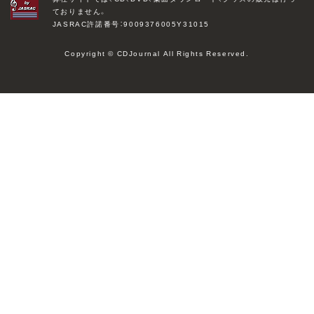
ておりません。
JASRAC許諾番号：9009376005Y31015
Copyright © CDJournal All Rights Reserved.