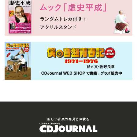
新しい⾳楽の発⾒と体験を