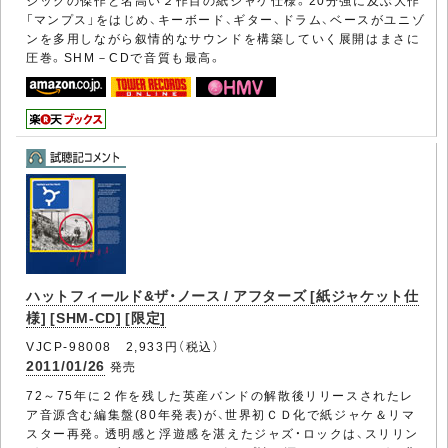
ジックの傑作と名高い２作目の紙ジャケ仕様。20分強に及ぶ大作
「マンプス」をはじめ、キーボード、ギター、ドラム、ベースがユニゾ
ンを多用しながら叙情的なサウンドを構築していく展開はまさに
圧巻。SHM－CDで音質も最高。
ハットフィールド&ザ・ノース / アフターズ [紙ジャケット仕
様] [SHM-CD] [限定]
VJCP-98008 2,933円（税込）
2011/01/26
発売
72～75年に２作を残した英産バンドの解散後リリースされたレ
ア音源含む編集盤(80年発表)が、世界初ＣＤ化で紙ジャケ＆リマ
スター再発。透明感と浮遊感を湛えたジャズ・ロックは、スリリン