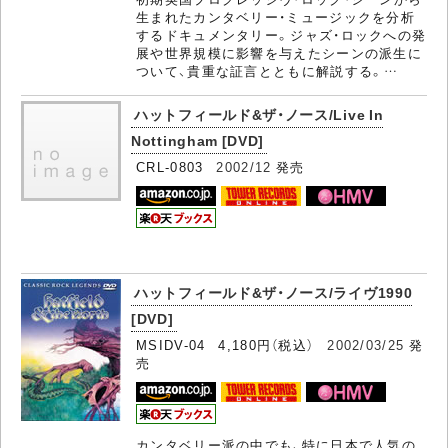
生まれたカンタベリー・ミュージックを分析
するドキュメンタリー。ジャズ・ロックへの発
展や世界規模に影響を与えたシーンの派生に
ついて、貴重な証言とともに解説する。…
ハットフィールド&ザ・ノース/Live In
Nottingham [DVD]
CRL-0803
2002/12
発売
ハットフィールド&ザ・ノース/ライヴ1990
[DVD]
MSIDV-04 4,180円（税込）
2002/03/25
発
売
カンタベリー派の中でも、特に日本で人気の