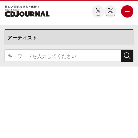
新しい⾳楽の発⾒と体験を
CDJ
オーディオ