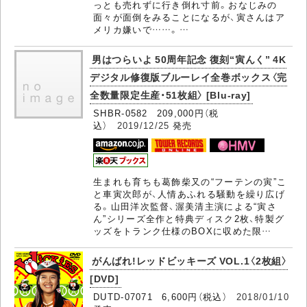
っとも売れずに行き倒れ寸前。おなじみの
面々が面倒をみることになるが、寅さんはア
メリカ嫌いで……。…
男はつらいよ 50周年記念 復刻“寅んく” 4K
デジタル修復版ブルーレイ全巻ボックス〈完
全数量限定生産・51枚組〉 [Blu-ray]
SHBR-0582 209,000円（税
込）
2019/12/25
発売
生まれも育ちも葛飾柴又の“フーテンの寅”こ
と車寅次郎が、人情あふれる騒動を繰り広げ
る。山田洋次監督、渥美清主演による“寅さ
ん”シリーズ全作と特典ディスク2枚、特製グ
ッズをトランク仕様のBOXに収めた限…
がんばれ!レッドビッキーズ VOL.1〈2枚組〉
[DVD]
DUTD-07071 6,600円（税込）
2018/01/10