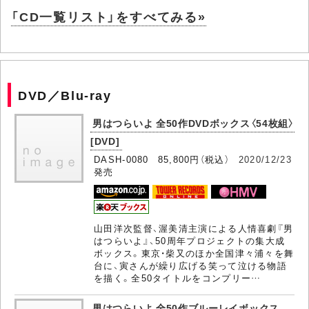
「CD一覧リスト」をすべてみる»
DVD／Blu-ray
男はつらいよ 全50作DVDボックス〈54枚組〉
[DVD]
DASH-0080 85,800円（税込）
2020/12/23
発売
山田洋次監督、渥美清主演による人情喜劇『男
はつらいよ』、50周年プロジェクトの集大成
ボックス。東京・柴又のほか全国津々浦々を舞
台に、寅さんが繰り広げる笑って泣ける物語
を描く。全50タイトルをコンプリー…
男はつらいよ 全50作ブルーレイボックス