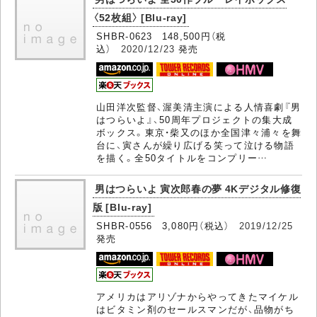
〈52枚組〉 [Blu-ray]
SHBR-0623 148,500円（税
込）
2020/12/23
発売
山田洋次監督、渥美清主演による人情喜劇『男
はつらいよ』、50周年プロジェクトの集大成
ボックス。東京・柴又のほか全国津々浦々を舞
台に、寅さんが繰り広げる笑って泣ける物語
を描く。全50タイトルをコンプリー…
男はつらいよ 寅次郎春の夢 4Kデジタル修復
版 [Blu-ray]
SHBR-0556 3,080円（税込）
2019/12/25
発売
アメリカはアリゾナからやってきたマイケル
はビタミン剤のセールスマンだが、品物がち