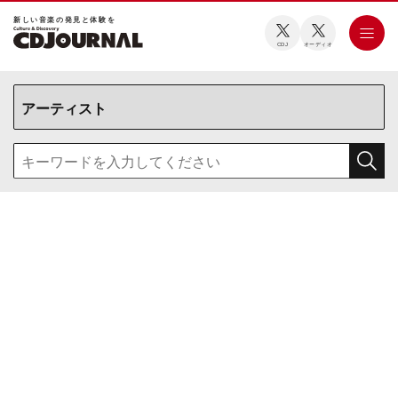
新しい⾳楽の発⾒と体験を
CDJ
オーディオ