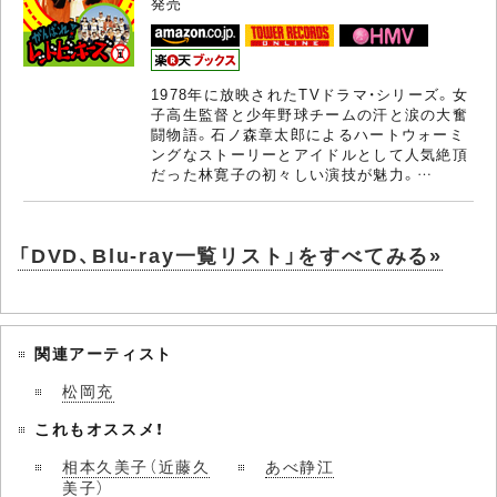
発売
1978年に放映されたTVドラマ・シリーズ。女
子高生監督と少年野球チームの汗と涙の大奮
闘物語。石ノ森章太郎によるハートウォーミ
ングなストーリーとアイドルとして人気絶頂
だった林寛子の初々しい演技が魅力。…
「DVD、Blu-ray一覧リスト」をすべてみる»
関連アーティスト
松岡充
これもオススメ！
相本久美子（近藤久
あべ静江
美子）