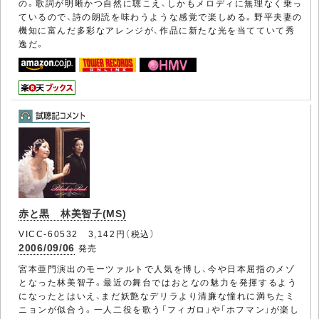
の。歌詞が明晰かつ自然に聴こえ、しかもメロディに無理なく乗っ
ているので、詩の朗読を味わうような感覚で楽しめる。野平夫妻の
機知に富んだ多彩なアレンジが、作品に新たな光を当てていて秀
逸だ。
赤と黒 林美智子(MS)
VICC-60532 3,142円（税込）
2006/09/06
発売
宮本亜門演出のモーツァルトで人気を博し、今や日本屈指のメゾ
となった林美智子。最近の舞台ではおとなの魅力を発揮するよう
になったとはいえ、まだ妖艶なデリラより清廉な憧れに満ちたミ
ニョンが似合う。一人二役を歌う「フィガロ」や「ホフマン」が楽し