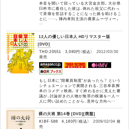
本音を聞いて回っている大宮金次郎。大分県
臼杵市に着任した彼は、倒れた祖父に代わっ
て茶畑を世話することになった娘を助けるこ
とに……。陣内孝則主演の農業ムーヴィー。
…
12人の優しい日本人 HDリマスター版
[DVD]
THD-20551 3,080円（税込）
2012/03/30
発売
もし日本に“陪審員制度”があったら？ という
シチュエーションで展開される、三谷幸喜脚
本のコメディ映画。すぐ終わるかに見えた審
議が、討論好きの人物が無罪の根拠を一人一
人に問い詰めたことから、意外な方向へ…
裸の大将 第14巻 [DVD][廃盤]
KIBF-588 4,180円（税込）
2009/02/04
発
売