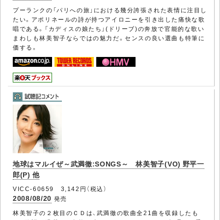
プーランクの「パリへの旅」における幾分誇張された表情に注目し
たい。アポリネールの詩が持つアイロニーを引き出した痛快な歌
唱である。「カディスの娘たち」(ドリーブ)の奔放で官能的な歌い
まわしも林美智子ならではの魅力だ。センスの良い選曲も特筆に
価する。
地球はマルイぜ～武満徹:SONGS～ 林美智子(VO) 野平一
郎(P) 他
VICC-60659 3,142円（税込）
2008/08/20
発売
林美智子の２枚目のＣＤは、武満徹の歌曲全21曲を収録したも