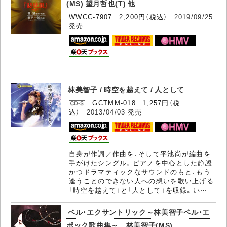
(MS) 望月哲也(T) 他
WWCC-7907 2,200円（税込）
2019/09/25
発売
林美智子 / 時空を越えて / 人として
GCTMM-018 1,257円（税
込）
2013/04/03
発売
自身が作詞／作曲を、そして平池尚が編曲を
手がけたシングル。ピアノを中心とした静謐
かつドラマティックなサウンドのもと、もう
逢うことのできない人への想いを歌い上げる
「時空を越えて」と「人として」を収録。い…
ベル・エクサントリック～林美智子ベル・エ
ポック歌曲集～ 林美智子(MS)