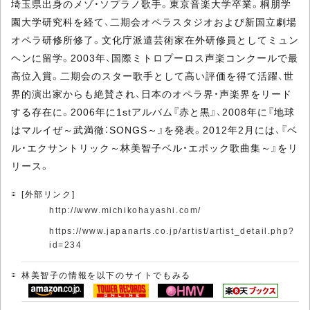
埼玉県出身のメゾ・ソプラノ歌手。東京音楽大学卒業。桐朋学
園大学研究科を経て、二期会オペラスタジオおよび新国立劇場
オペラ研修所修了。文化庁派遣芸術家在外研修員としてミュン
ヘンに留学。2003年、国際ミトロプーロス声楽コンクールで最
高位入賞。二期会のスター歌手として高い評価を得て活躍、世
界的演出家からも絶賛され、日本のオペラ界・声楽界をリード
する存在に。2006年に1stアルバム『赤と黒』、2008年に『地球
はマルイぜ～武満徹：SONGS～』を発表。2012年2月には、『ベ
ル・エクサントリック～林美智子ベル・エポック歌曲集～』をリ
リース。
[外部リンク]
http://www.michikohayashi.com/
https://www.japanarts.co.jp/artist/artist_detail.php?
id=234
林美智子の情報を以下のサイトでもみる