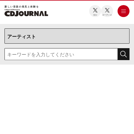
新しい⾳楽の発⾒と体験を
CDJ
オーディオ