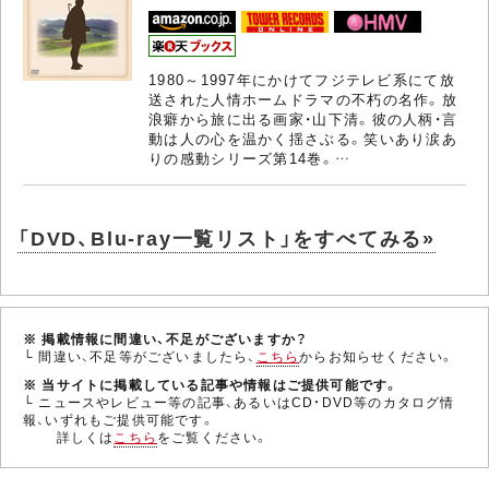
1980～1997年にかけてフジテレビ系にて放
送された人情ホームドラマの不朽の名作。放
浪癖から旅に出る画家・山下清。彼の人柄・言
動は人の心を温かく揺さぶる。笑いあり涙あ
りの感動シリーズ第14巻。…
「DVD、Blu-ray一覧リスト」をすべてみる»
※ 掲載情報に間違い、不足がございますか？
└ 間違い、不足等がございましたら、
こちら
からお知らせください。
※ 当サイトに掲載している記事や情報はご提供可能です。
└ ニュースやレビュー等の記事、あるいはCD・DVD等のカタログ情
報、いずれもご提供可能です。
詳しくは
こちら
をご覧ください。