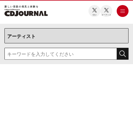
新しい⾳楽の発⾒と体験を
CDJ
オーディオ