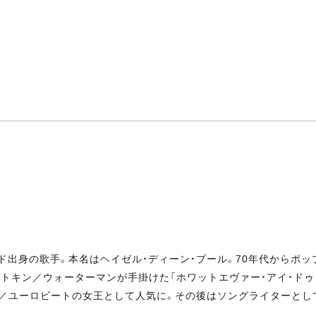
ォード出身の歌手。本名はヘイゼル・ディーン・プール。70年代からポッ
トキン／ウォーターマンが手掛けた「ホワットエヴァー・アイ・ドゥ（
ー／ユーロビートの女王として人気に。その後はソングライターとして