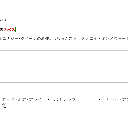
発売
イエナジー・クィーンの新作。もちろんストック／エイトキン／ウォー
デッド・オア・アライ
バナナラマ
リック・ア
ヴ