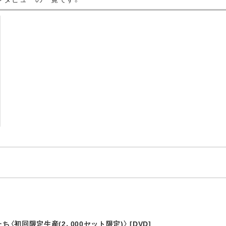
ち〈初回限定生産(2、000セット限定)〉 [DVD]