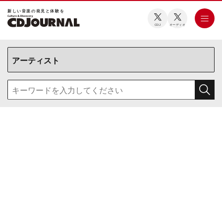
新しい⾳楽の発⾒と体験を
CDJ
オーディオ