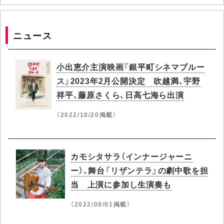
ニュース
小出恵介主演映画『銀平町シネマブルー
ス』2023年2月公開決定 吹越満、宇野
祥平、藤原さくら、日高七海ら出演
（2022/10/20掲載）
カモシタサラ（インナージャーニ
ー）、舞台『リザンテラ』の劇中歌を担
当 上演に参加し生演奏も
（2022/09/01掲載）