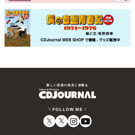
新しい⾳楽の発⾒と体験を
FOLLOW ME
CDJ
オーディオ