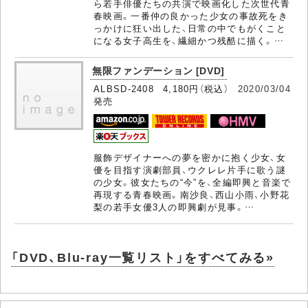
ら若手俳優たちの共演で映画化した次世代青
春映画。一番仲の良かった少女の事故死をき
っかけに狂い出した、日常の中でもがくこと
になる女子高生を、繊細かつ残酷に描く。…
無限ファンデーション [DVD]
ALBSD-2408 4,180円（税込）
2020/03/04
発売
服飾デザイナーへの夢を密かに抱く少女、女
優を目指す演劇部員、ウクレレ片手に歌う謎
の少女。彼女たちの“今”を、全編即興と音楽で
再現する青春映画。南沙良、西山小雨、小野花
梨の若手女優3人の即興劇が見事。…
「DVD、Blu-ray一覧リスト」をすべてみる»