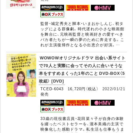
監督・城定秀夫と脚本・いまおかしんじ、初タ
ッグによる群像劇。時代遅れの小さな映画館
を舞台に、元映画監督と映画好きの愛すべき
バカ者たちが一瞬の夢のために奔走する。こ
れが主演復帰作となる小出恵介が好演。…
WOWOWオリジナルドラマ 出会い系サイト
で70人と実際に会ってその人に合いそうな
本をすすめまくった1年のこと DVD-BOX〈5
枚組〉 [DVD]
TCED-6043 16,720円（税込）
2022/01/21
発売
33歳の現役書店員・花田菜々子が自身の体験
を綴ったベストセラーを、瀧本美織の主演で
映像化した感動ドラマ。私生活も仕事もうま