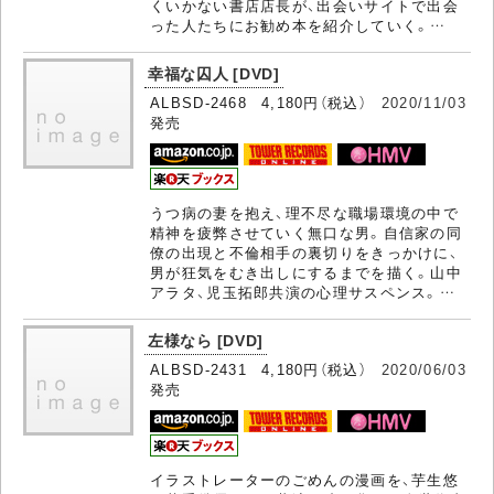
くいかない書店店長が、出会いサイトで出会
った人たちにお勧め本を紹介していく。…
幸福な囚人 [DVD]
ALBSD-2468 4,180円（税込）
2020/11/03
発売
うつ病の妻を抱え、理不尽な職場環境の中で
精神を疲弊させていく無口な男。自信家の同
僚の出現と不倫相手の裏切りをきっかけに、
男が狂気をむき出しにするまでを描く。山中
アラタ、児玉拓郎共演の心理サスペンス。…
左様なら [DVD]
ALBSD-2431 4,180円（税込）
2020/06/03
発売
イラストレーターのごめんの漫画を、芋生悠