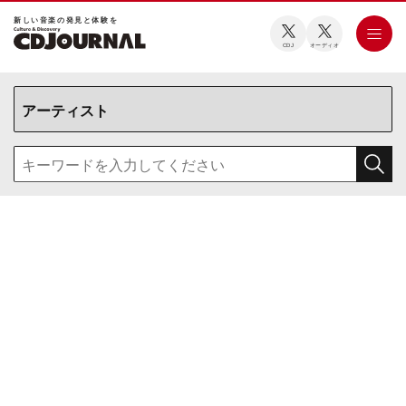
新しい⾳楽の発⾒と体験を
CDJ
オーディオ