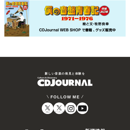
新しい⾳楽の発⾒と体験を
FOLLOW ME
CDJ
オーディオ