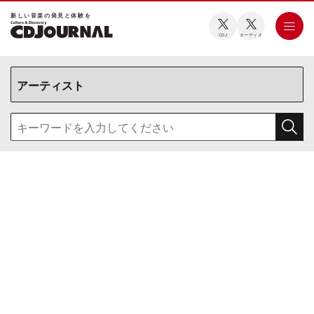
新しい⾳楽の発⾒と体験を
CDJ
オーディオ