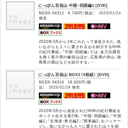
にっぽん百低山 中国・四国編1 [DVD]
NSDS-54312 4,730円（税込）
2025/01/24
発売
2022年3月から1年にわたって放送された、低
いながらも人々に愛される山を紹介するNHK
の紀行番組。「中国・四国編」では、金刀比羅宮
を抱く香川県の象頭山ほか、広島県の弥山、徳
島県の眉山などを紹介する。…
にっぽん百低山 BOX2〈4枚組〉 [DVD]
NSDX-54316 18,920円（税
込）
2025/01/24
発売
2022年3月から放送されたNHKの紀行番組を
ボックス化する第2弾。「中国・四国編1」「中部
編1」「北海道・東北編2」「関東編2」をパッケー
ジし、低いながらも人々に愛された山々を紹