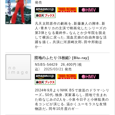
発売
凡天太郎原作の劇画を、新藤兼人の脚本、新
人・青木リカの主演で映画化したシリーズの
第3弾となる最終作。なんとか少年院を脱走
して横浜に戻った、混血児娘の自由奔放な活
躍を描く。共演に河原崎次郎、田中邦衛ほ
か…
団地のふたり〈5枚組〉 [Blu-ray]
NSBS-54429 26,400円（税
込）
2025/03/21
発売
2024年9月よりNHK BSで放送のドラマ・シリ
ーズ。50代、独身、実家暮らし、団地で生まれ
た幼なじみの2人を、小泉今日子と小林聡美の
名コンビが演じる、温かくユーモラスな友情
物語だ。同年10月度のギ…