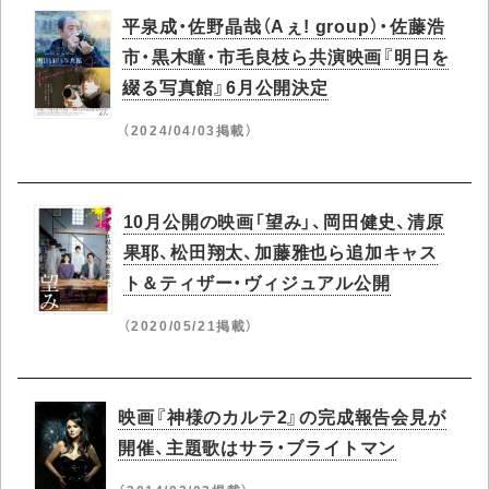
平泉成・佐野晶哉（Aぇ! group）・佐藤浩
市・黒木瞳・市毛良枝ら共演映画『明日を
綴る写真館』6月公開決定
（2024/04/03掲載）
10月公開の映画「望み」、岡田健史、清原
果耶、松田翔太、加藤雅也ら追加キャス
ト＆ティザー・ヴィジュアル公開
（2020/05/21掲載）
映画『神様のカルテ2』の完成報告会見が
開催、主題歌はサラ・ブライトマン