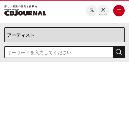
新しい⾳楽の発⾒と体験を
CDJ
オーディオ