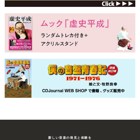
新しい⾳楽の発⾒と体験を