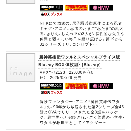
NHKにて放送の、尼子騒兵衛原作による忍者
ギャグ・アニメ。忍者のたまご“忍たま”の乱太
郎、きり丸、しんべヱの3人が、個性的な先生や
仲間と騒々しい毎日を繰り広げる。第19から
32シリーズより、コンセプト…
魔神英雄伝ワタル2 スペシャルプライス版
Blu-ray BOX〈9枚組〉 [Blu-ray]
VPXY-72123 22,000円（税
込）
2025/03/26
発売
冒険ファンタジー・アニメ『魔神英雄伝ワタ
ル』の、90年から放送された第2シリーズ全46
話とOVAでリリースされた全3話をパッケー
ジ。異世界へと召喚されたごく普通の小学生・
ワタルが救世主としてドアクダー…