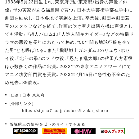
1933年5月23日生まれ、東京府（現・東京都）出身の声優／俳
優。母の実家がある福島県で育つ。日本大学芸術学部在学中に
劇団を結成し、日本各地で演劇を上演。卒業後、劇団や劇団若
草のスタッフなどを経て、洋画の吹き替え出演を機に声優とし
ても活動。『超人バロム1』『人造人間キカイダー』などの特撮ド
ラマの悪役を長年にわたって務め、“50年間も地球征服を企て
た男”とも呼ばれる。また『機動戦士ガンダム』のリュウ・ホセ
イ役、『北斗の拳』のフドウ役、『忍たま乱太郎』の稗田八方斎役
ほか数多くの作品に出演。2022年の東京アニメアワードにて
アニメ功労部門賞を受賞。2023年2月15日に急性心不全のた
め死去。89歳没。
[出身] 日本 東京府
[外部リンク]
https://sigma7.co.jp/actors/iizuka_shozo
飯塚昭三の情報を以下のサイトでもみる