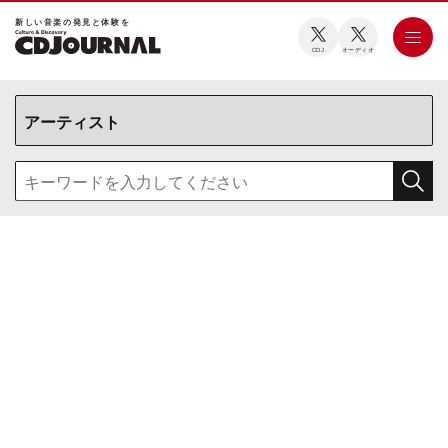
新しい⾳楽の発⾒と体験を
CDJ
オーディオ