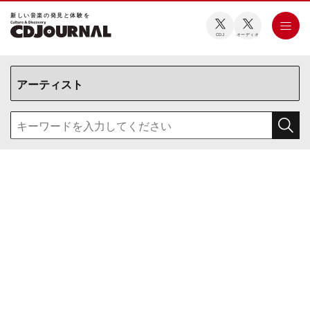
新しい⾳楽の発⾒と体験を
CDJ
オーディオ