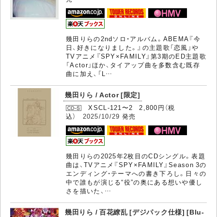
幾田りらの2ndソロ・アルバム。ABEMA『今
日、好きになりました。』の主題歌「恋風」や
TVアニメ『SPY×FAMILY』第3期のED主題歌
「Actor」ほか、タイアップ曲を多数含む既存
曲に加え、「L…
幾田りら / Actor [限定]
XSCL-121〜2 2,800円（税
込）
2025/10/29
発売
幾田りらの2025年2枚目のCDシングル。表題
曲は、TVアニメ『SPY×FAMILY』Season 3の
エンディング・テーマへの書き下ろし。日々の
中で誰もが演じる“役”の奥にある想いや優し
さを描いた、…
幾田りら / 百花繚乱 [デジパック仕様] [Blu-