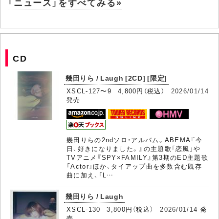
「ニュース」をすべてみる»
CD
幾田りら / Laugh [2CD] [限定]
XSCL-127〜9 4,800円（税込）
2026/01/14
発売
幾田りらの2ndソロ・アルバム。ABEMA『今
日、好きになりました。』の主題歌「恋風」や
TVアニメ『SPY×FAMILY』第3期のED主題歌
「Actor」ほか、タイアップ曲を多数含む既存
曲に加え、「L…
幾田りら / Laugh
XSCL-130 3,800円（税込）
2026/01/14
発
売