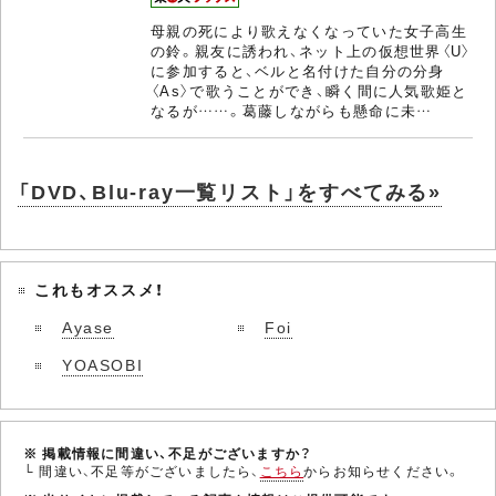
母親の死により歌えなくなっていた女子高生
の鈴。親友に誘われ、ネット上の仮想世界〈U〉
に参加すると、ベルと名付けた自分の分身
〈As〉で歌うことができ、瞬く間に人気歌姫と
なるが……。葛藤しながらも懸命に未…
「DVD、Blu-ray一覧リスト」をすべてみる»
これもオススメ！
Ayase
Foi
YOASOBI
※ 掲載情報に間違い、不足がございますか？
└ 間違い、不足等がございましたら、
こちら
からお知らせください。