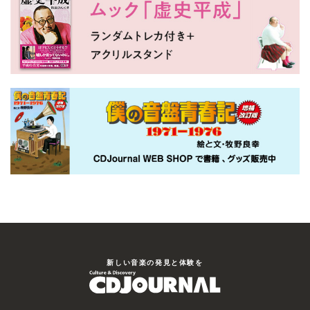
新しい⾳楽の発⾒と体験を