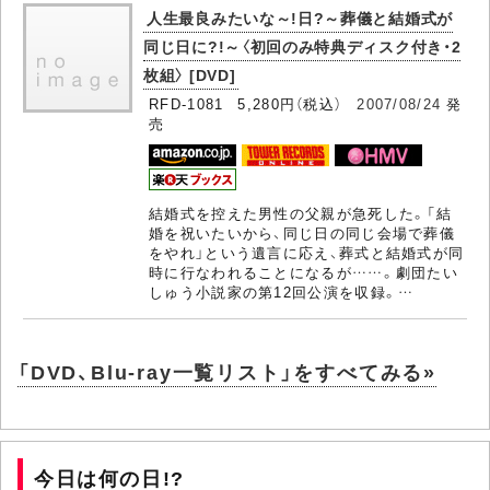
人生最良みたいな～!日?～葬儀と結婚式が
同じ日に?!～〈初回のみ特典ディスク付き・2
枚組〉 [DVD]
RFD-1081 5,280円（税込）
2007/08/24
発
売
結婚式を控えた男性の父親が急死した。「結
婚を祝いたいから、同じ日の同じ会場で葬儀
をやれ」という遺言に応え、葬式と結婚式が同
時に行なわれることになるが……。劇団たい
しゅう小説家の第12回公演を収録。…
「DVD、Blu-ray一覧リスト」をすべてみる»
今日は何の日!?