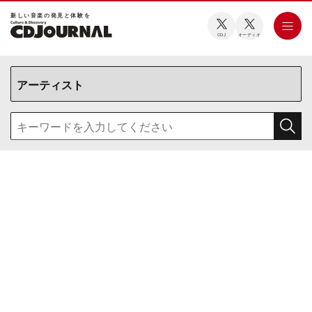
新しい⾳楽の発⾒と体験を
CDJ
オーディオ