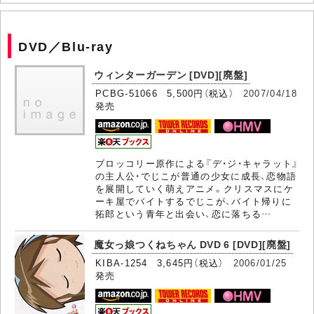
DVD／Blu-ray
ウィンターガーデン [DVD][廃盤]
PCBG-51066 5,500円（税込）
2007/04/18
発売
ブロッコリー原作による『デ・ジ・キャラット』
の主人公・でじこが普通の少女に成長、恋物語
を展開していく萌えアニメ。クリスマスにケ
ーキ屋でバイトするでじこが、バイト帰りに
拓郎という青年と出会い、恋に落ちる…
魔女っ娘つくねちゃん DVD 6 [DVD][廃盤]
KIBA-1254 3,645円（税込）
2006/01/25
発売