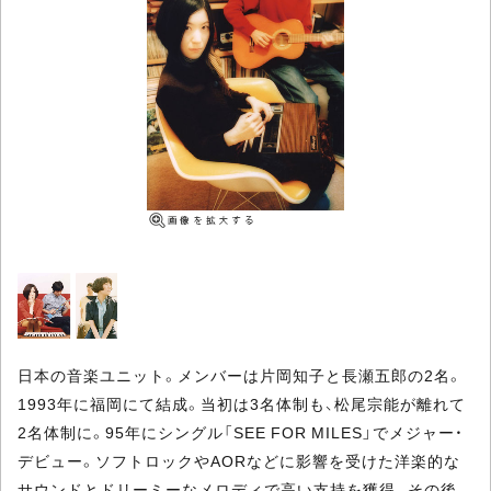
日本の音楽ユニット。メンバーは片岡知子と長瀬五郎の2名。
1993年に福岡にて結成。当初は3名体制も、松尾宗能が離れて
2名体制に。95年にシングル「SEE FOR MILES」でメジャー・
デビュー。ソフトロックやAORなどに影響を受けた洋楽的な
サウンドとドリーミーなメロディで高い支持を獲得。その後、