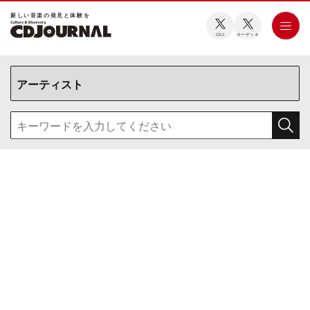
新しい⾳楽の発⾒と体験を
CDJ
オーディオ