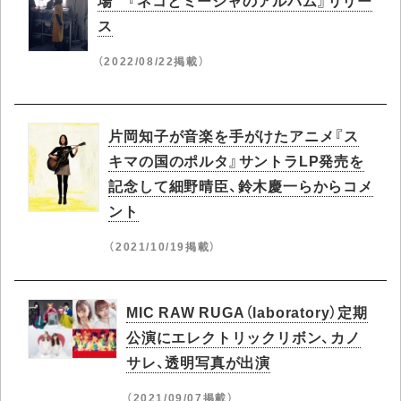
場 『ネコとミーシャのアルバム』リリー
ス
（2022/08/22掲載）
片岡知子が音楽を手がけたアニメ『ス
キマの国のポルタ』サントラLP発売を
記念して細野晴臣、鈴木慶一らからコメ
ント
（2021/10/19掲載）
MIC RAW RUGA（laboratory）定期
公演にエレクトリックリボン、カノ
サレ、透明写真が出演
（2021/09/07掲載）