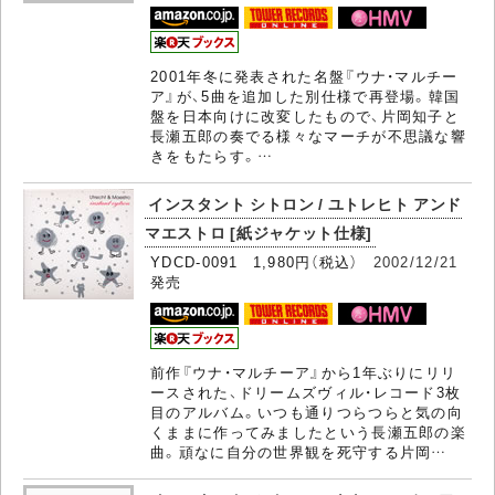
2001年冬に発表された名盤『ウナ・マルチー
ア』が、5曲を追加した別仕様で再登場。韓国
盤を日本向けに改変したもので、片岡知子と
長瀬五郎の奏でる様々なマーチが不思議な響
きをもたらす。…
インスタント シトロン / ユトレヒト アンド
マエストロ [紙ジャケット仕様]
YDCD-0091 1,980円（税込）
2002/12/21
発売
前作『ウナ・マルチーア』から1年ぶりにリリ
ースされた、ドリームズヴィル・レコード3枚
目のアルバム。いつも通りつらつらと気の向
くままに作ってみましたという長瀬五郎の楽
曲。頑なに自分の世界観を死守する片岡…