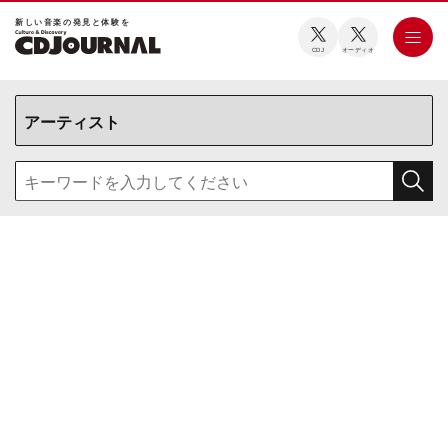
新しい⾳楽の発⾒と体験を
CDJ
オーディオ