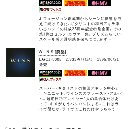
J-フュージョン創成期からシーンに影響を与
えて続けてきた、ギタリストの和田アキラ率
いるバンドの結成25周年記念特別企画。その
第1弾はセルフ・カヴァー集。プリズムらしい
スケール感と透明感を保ちつつ、みず…
W.I.N.S [廃盤]
EGCJ-8005 2,933円（税込）
1995/06/21
発売
スーパー・ギタリストの和田アキラを中心と
したユニット、ウインズのファースト・アルバ
ム。超絶技巧プレイヤー4人の集合体だけあ
って、キメがもうバシバシ決まる。これはラ
イヴ盤だが、ライヴでこれだけやっちゃう…