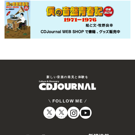
新しい⾳楽の発⾒と体験を
FOLLOW ME
CDJ
オーディオ