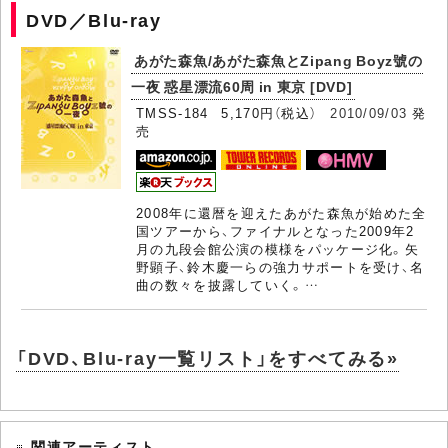
DVD／Blu-ray
あがた森魚/あがた森魚とZipang Boyz號の
一夜 惑星漂流60周 in 東京 [DVD]
TMSS-184 5,170円（税込）
2010/09/03
発
売
2008年に還暦を迎えたあがた森魚が始めた全
国ツアーから、ファイナルとなった2009年2
月の九段会館公演の模様をパッケージ化。矢
野顕子、鈴木慶一らの強力サポートを受け、名
曲の数々を披露していく。…
「DVD、Blu-ray一覧リスト」をすべてみる»
関連アーティスト