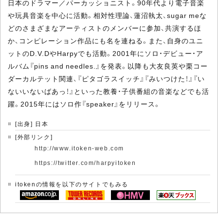
日本のドラマー／パーカッショニスト。90年代より電子音楽
や玩具音楽を中心に活動。相対性理論、蓮沼執太、sugar meな
どのさまざまなアーティストのメンバーに参加、共演するほ
か、コンピレーション作品にも名を連ねる。また、自身のユニ
ットのD.V.DやHarpyでも活動。2001年にソロ・デビュー・ア
ルバム『pins and needles.』を発表。以降も大友良英や栗コー
ダーカルテット関連、『ピタゴラスイッチ』『みいつけた！』『い
ないいないばあっ！』といった教養・子供番組の音楽などでも活
躍。2015年にはソロ作『speaker』をリリース。
[出身] 日本
[外部リンク]
http://www.itoken-web.com
https://twitter.com/harpyitoken
itokenの情報を以下のサイトでもみる