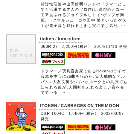
相対性理論や山田稔明バンドのドラマーとし
ても活躍する才人のソロ作は、遊び心とユー
モアあふれるジョイフルなトイ・ポップが満
載。トクマルシューゴや田中 馨といったゲス
トが電子音と戯れるさまも実に楽し気だ。…
itoken / bookstore
360R-27 2,200円（税込）
2004/11/10
発売
ドラマー／玩具音楽家であるitokenのライヴ
音源を中心に26曲を収めた、集大成的なアル
バム。大友良英やジム・オルークとの共演でも
知られる彼が、人間味あふれる楽しい音を奏
でている。…
ITOKEN / CABBAGES ON THE MOON
DBR-1004C 1,980円（税込）
2002/03/07
発売