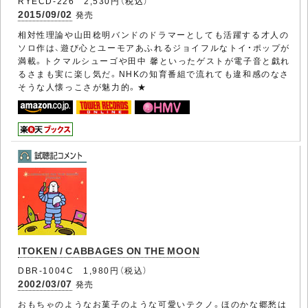
RYECD-226 2,530円（税込）
2015/09/02
発売
相対性理論や山田稔明バンドのドラマーとしても活躍する才人の
ソロ作は、遊び心とユーモアあふれるジョイフルなトイ・ポップが
満載。トクマルシューゴや田中 馨といったゲストが電子音と戯れ
るさまも実に楽し気だ。NHKの知育番組で流れても違和感のなさ
そうな人懐っこさが魅力的。★
ITOKEN / CABBAGES ON THE MOON
DBR-1004C 1,980円（税込）
2002/03/07
発売
おもちゃのようなお菓子のような可愛いテクノ。ほのかな郷愁は