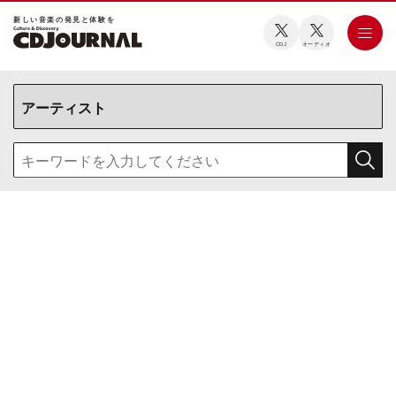
新しい⾳楽の発⾒と体験を
CDJ
オーディオ