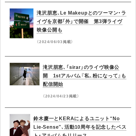
滝沢朋恵、Le Makeupとのツーマン・ラ
イヴを京都「外」で開催 第3弾ライヴ
映像公開も
（2024/06/03掲載）
滝沢朋恵、「sirar」のライヴ映像公
開 1stアルバム『私、粉になって』も
配信開始
（2024/04/23掲載）
鈴木慶一とKERAによるユニット“No
Lie-Sense”、活動10周年を記念したベス
ト・アルバムをリリース